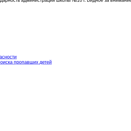
дарность администрации школы №10 г. Видное за внимание
пасности
поиска пропавших детей