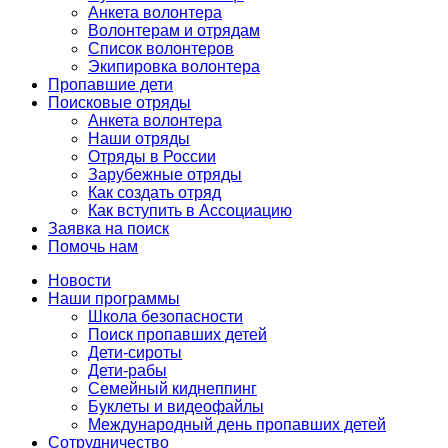
Анкета волонтера
Волонтерам и отрядам
Список волонтеров
Экипировка волонтера
Пропавшие дети
Поисковые отряды
Анкета волонтера
Наши отряды
Отряды в России
Зарубежные отряды
Как создать отряд
Как вступить в Ассоциацию
Заявка на поиск
Помочь нам
Новости
Наши программы
Школа безопасности
Поиск пропавших детей
Дети-сироты
Дети-рабы
Семейный киднеппинг
Буклеты и видеофайлы
Международный день пропавших детей
Сотрудничество