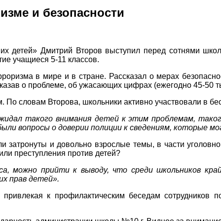
ризме и безопасности
их детей» Дмитрий Второв выступил перед сотнями школь
тие учащиеся 5-11 классов.
оризма в мире и в стране. Рассказал о мерах безопаснос
казав о проблеме, об ужасающих цифрах (ежегодно 45-50 ты
. По словам Второва, школьники активно участвовали в бе
ожидал такого внимания детей к этим проблемам, таког
 были вопросы о доверии полиции к сведениям, которые 
и затронуты и довольно взрослые темы, в части уголовно
или преступления против детей?
са, можно прийти к выводу, что среди школьников кра
их прав детей».
 привлекая к профилактическим беседам сотрудников по