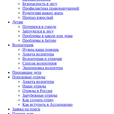
Безопасность в лесу
Профилактика правонарушений
Родителям важно знать
Пропал взрослый
Детям
Потерялся в городе
Заблудился в лесу
Проблемы в школе или дома
Проблемы в баторе
Волонтерам
Нужна ваша помощь
Анкета волонтера
Волонтерам и отрядам
Список волонтеров
Экипировка волонтера
Пропавшие дети
Поисковые отряды
Анкета волонтера
Наши отряды
Отряды в России
Зарубежные отряды
Как создать отряд
Как вступить в Ассоциацию
Заявка на поиск
Помочь нам