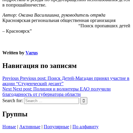
в попрошайничестве.
Автор: Оксана Василишина, руководитель отряда
Красноярская региональная общественная организация
“Поиск пропавших детей
– Красноярск”
Written by
Varus
Навигация по записям
Previous
Previous post:
Поиск Детей-Магадан принял участие в
акции “Студенческий десант”
Next
Next post:
Полиция и волонтеры ЕАО получили
благодарность от губернатора области
Search for:
Группы
Новые
|
Активные
|
Популярные
|
По алфавиту