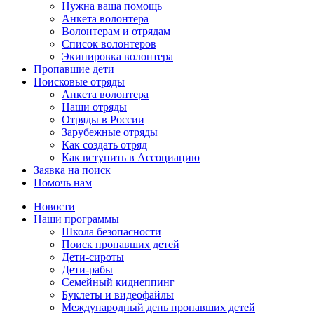
Нужна ваша помощь
Анкета волонтера
Волонтерам и отрядам
Список волонтеров
Экипировка волонтера
Пропавшие дети
Поисковые отряды
Анкета волонтера
Наши отряды
Отряды в России
Зарубежные отряды
Как создать отряд
Как вступить в Ассоциацию
Заявка на поиск
Помочь нам
Новости
Наши программы
Школа безопасности
Поиск пропавших детей
Дети-сироты
Дети-рабы
Семейный киднеппинг
Буклеты и видеофайлы
Международный день пропавших детей