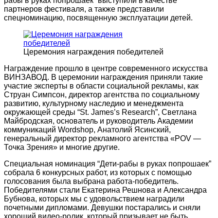
рабы в руках попрошаек” выступили в качестве
партнеров фестиваля, а также представили
спецноминацию, посвященную эксплуатации детей.
Церемония награждения победителей
Награждение прошло в центре современного искусства
ВИНЗАВОД. В церемонии награждения приняли такие
участие эксперты в области социальной рекламы, как
Струан Симпсон, директор агентства по социальному
развитию, культурному наследию и менеджмента
окружающей среды “St. James’s Research”, Светлана
Майбродская, основатель и руководитель Академии
коммуникаций Wordshop, Анатолий Ясинский,
генеральный директор рекламного агентства «POV —
Точка Зрения» и многие другие.
Специальная номинация “Дети-рабы в руках попрошаек”
собрала 6 конкурсных работ, из которых с помощью
голосования была выбрана работа-победитель.
Победителями стали Екатерина Решнова и Александра
Бубнова, которых мы с удовольствием наградили
почетными дипломами. Девушки постарались и сняли
хороший видео-ролик, который призывает не быть