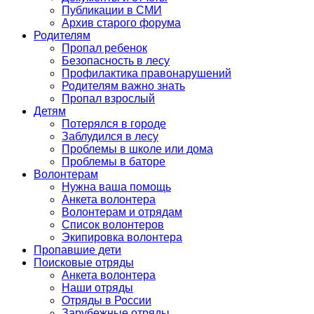
Публикации в СМИ
Архив старого форума
Родителям
Пропал ребенок
Безопасность в лесу
Профилактика правонарушений
Родителям важно знать
Пропал взрослый
Детям
Потерялся в городе
Заблудился в лесу
Проблемы в школе или дома
Проблемы в баторе
Волонтерам
Нужна ваша помощь
Анкета волонтера
Волонтерам и отрядам
Список волонтеров
Экипировка волонтера
Пропавшие дети
Поисковые отряды
Анкета волонтера
Наши отряды
Отряды в России
Зарубежные отряды