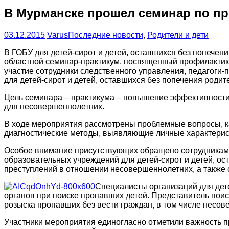
В Мурманске прошел семинар по п
03.12.2015
Varus
Последние новости
,
Родители и дети
В ГОБУ для детей-сирот и детей, оставшихся без попече
областной семинар-практикум, посвященный профилактик
участие сотрудники следственного управления, педагоги
для детей-сирот и детей, оставшихся без попечения роди
Цель семинара – практикума – повышение эффективности
для несовершеннолетних.
В ходе мероприятия рассмотрены проблемные вопросы, к
диагностические методы, выявляющие личные характерист
Особое внимание присутствующих обращено сотрудниками
образовательных учреждений для детей-сирот и детей, о
преступлений в отношении несовершеннолетних, а также 
Специалисты организаций для дет
органов при поиске пропавших детей. Представитель пои
розыска пропавших без вести граждан, в том числе несов
Участники мероприятия единогласно отметили важность 