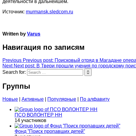
деятельности в дальнейшем.
Источник:
murmansk.sledcom.ru
Written by
Varus
Навигация по записям
Previous
Previous post:
Поисковый отряд в Магадане опер
Next
Next post:
В Твери прошли учения по городскому поис
Search for:
Группы
Новые
|
Активные
|
Популярные
|
По алфавиту
ПСО ВОЛОНТЕР НН
14 участников
Фонд ”Поиск пропавших детей”