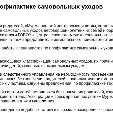
рофилактике самовольных уходов
ния родителей, «Мурмашинский центр помощи детям, оставш
е самовольных уходов несовершеннолетних из семей и об
-психологи ГОБОУ «Центра психолого-медико-социального с
телей, а также представители регионального поискового о
 работы специалистов по профилактике самовольных уход
асающиеся классификации самовольных уходов, их причин,
ики детей, склонных к самовольным уходам.
 следственного управления на необходимость проведения
ставшихся без попечения родителей, профилактических ме
с их участием, озвучены предложения по профилактике так
ей-сирот и детей, оставшихся без попечения родителей, о
скового отряда Ассоциации «Поиск пропавших детей» Мурм
ершеннолетних и малолетних.
проведения подобных встреч и выразили намерение к совм