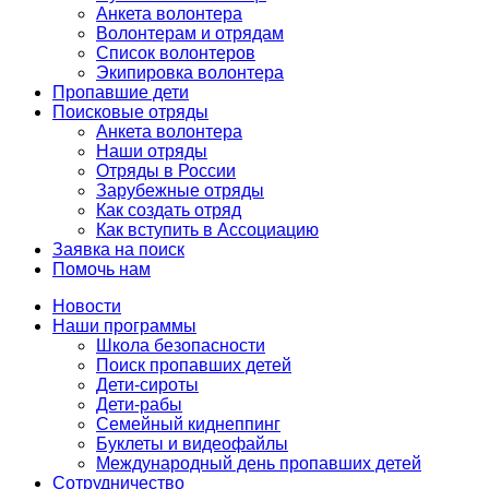
Анкета волонтера
Волонтерам и отрядам
Список волонтеров
Экипировка волонтера
Пропавшие дети
Поисковые отряды
Анкета волонтера
Наши отряды
Отряды в России
Зарубежные отряды
Как создать отряд
Как вступить в Ассоциацию
Заявка на поиск
Помочь нам
Новости
Наши программы
Школа безопасности
Поиск пропавших детей
Дети-сироты
Дети-рабы
Семейный киднеппинг
Буклеты и видеофайлы
Международный день пропавших детей
Сотрудничество