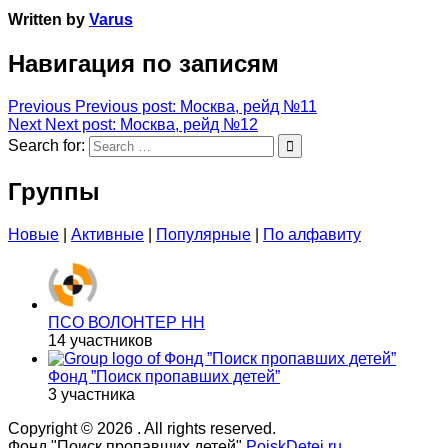
Written by
Varus
Навигация по записям
Previous
Previous post:
Москва, рейд №11
Next
Next post:
Москва, рейд №12
Search for:
Группы
Новые
|
Активные
|
Популярные
|
По алфавиту
ПСО ВОЛОНТЕР НН
14 участников
Фонд ”Поиск пропавших детей”
3 участника
Copyright © 2026
. All rights reserved.
Фонд "Поиск пропавших детей"
PoiskDetei.ru