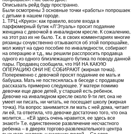
Описывать рейд буду пространно.
Были осмотрены 3 основные точки «работы» попрошаек
с детьми в нашем городе.
1. ТРЦ «Круиз»: как правило, возле входа в
парфюмерный бутик «Л’Этуаль» просит подаяние
женщина с девочкой в инвалидном кресле. К сожалению,
на этот раз их не было. Т.к. в своих комментариях многие
рязанцы сочувственно отзываются об этой попрошайке,
мол живут на одно пособие по инвалидности, собирают
на операцию и т.д., мы решили расспросить продавца
одного из одного близлежащего бутика по поводу данной
пары. Продавец сообщила, что НИ НА КАКУЮ
ОПЕРАЦИЮ ОНИ НЕ СОБИРАЮТ (жирная точка).
Попеременно с девочкой просят подаяние ее мать и
бабушка. Мать не постеснялась в беседе с продавцом
рассказать примерно следующее. У матери помимо
девочки еще двое детей, у старшей есть ребенок.
Девочке на инвалидном кресле около 9-ти лет, она не
умеет ни писать, ни читать, не посещает школу (жирная
точка). На вопрос занимается ли мать с ней дома, читает
ли ей, та ответила, что девочке достаточно того, что она
молится… «Ей здесь очень нравится, ее здесь все
знают!» Т.е. единственное развлечение несчастного
ребенка – в дверях торгово-развлекательного центра