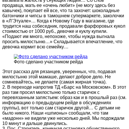
вызывать жалость у снующих людей… Со слов
продавца, мать ее «очень любит» (не могу здесь без
кавычек), покупает ей все, что та захочет: шоколадные
батончики и чипсы в тамошнем супермаркете, заколочки
в «Л’Этуале»… Когда к Новому Году в магазине, где
трудится наш собеседник, продавали фарфоровых кукол
стоимостью от 1000 руб., девочке и куклу купили.
«Подают им много, непохоже, чтобы нужда выгнала
просить милостыню…» Складывается впечатление, что
девочка кормит всю семейку…
Фото сделано участником рейда
Этот рассказ для рязанцев, уверенных, что, подавая
милостыню этой мамаше, делают доброе дело. Не
сомневайтесь, не делаете (самая жирная точка).
2. В переходе напротив ТД «Барс на Московском». В этот
раз там просил милостыню только старичок с
перевязанным запястьем: образ как и в прошлый раз (см.
информацию о предыдущем рейде в обсуждениях
группы), вот только сам старичок другой… С детьми не
было никого. Наши «шпионы» сообщали, что там
«мадонн» не видели уже несколько дней. Мы подождали
10 минут и дальше двинулись.
3. Пос. Строитель, конечная остановка общественного