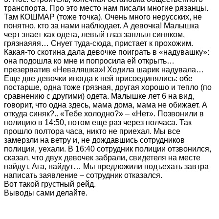
транспорта. Про это место нам писали многие рязанцы.
Там КОШМАР (тоже точка). Очень много нерусских, не
понятно, кто за нами наблюдает. А девочка! Малышка
черт знает как одета, левый глаз заплыл синяком,
грязнаяяя… Снует туда-сюда, пристает к прохожим.
Какая-то скотина дала девочке поиграть в «надувашку»:
она подошла ко мне и попросила ей открыть…
презерватив «Неваляшка»! Ходила шарик надувала…
Еще две девочки иногда к ней присоединялись: обе
постарше, одна тоже грязная, другая хорошо и тепло (по
сравнению с другими) одета. Малышке лет 6 на вид,
говорит, что одна здесь, мама дома, мама не обижает. А
откуда синяк?.. «Тебе холодно?» – «Нет». Позвонили в
полицию в 14:50, потом еще раз через полчаса. Так
прошло полтора часа, никто не приехал. Мы все
замерзли на ветру и, не дождавшись сотрудников
полиции, уехали. В 16:40 сотрудник полиции отзвонился,
сказал, что двух девочек забрали, свидетеля на месте
найдут. Ага, найдут… Мы предложили подъехать завтра
написать заявление – сотрудник отказался.
Вот такой грустный рейд.
Выводы сами делайте.