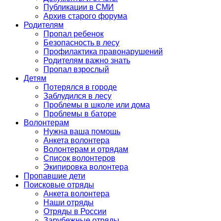
Публикации в СМИ
Архив старого форума
Родителям
Пропал ребенок
Безопасность в лесу
Профилактика правонарушений
Родителям важно знать
Пропал взрослый
Детям
Потерялся в городе
Заблудился в лесу
Проблемы в школе или дома
Проблемы в баторе
Волонтерам
Нужна ваша помощь
Анкета волонтера
Волонтерам и отрядам
Список волонтеров
Экипировка волонтера
Пропавшие дети
Поисковые отряды
Анкета волонтера
Наши отряды
Отряды в России
Зарубежные отряды