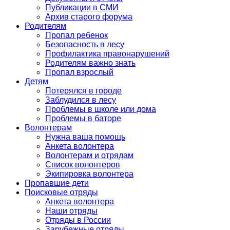
Публикации в СМИ
Архив старого форума
Родителям
Пропал ребенок
Безопасность в лесу
Профилактика правонарушений
Родителям важно знать
Пропал взрослый
Детям
Потерялся в городе
Заблудился в лесу
Проблемы в школе или дома
Проблемы в баторе
Волонтерам
Нужна ваша помощь
Анкета волонтера
Волонтерам и отрядам
Список волонтеров
Экипировка волонтера
Пропавшие дети
Поисковые отряды
Анкета волонтера
Наши отряды
Отряды в России
Зарубежные отряды