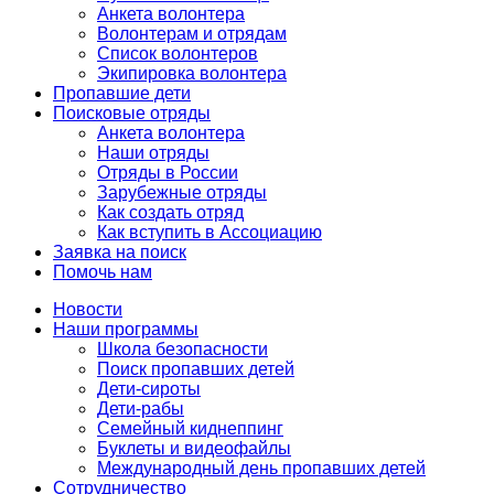
Анкета волонтера
Волонтерам и отрядам
Список волонтеров
Экипировка волонтера
Пропавшие дети
Поисковые отряды
Анкета волонтера
Наши отряды
Отряды в России
Зарубежные отряды
Как создать отряд
Как вступить в Ассоциацию
Заявка на поиск
Помочь нам
Новости
Наши программы
Школа безопасности
Поиск пропавших детей
Дети-сироты
Дети-рабы
Семейный киднеппинг
Буклеты и видеофайлы
Международный день пропавших детей
Сотрудничество