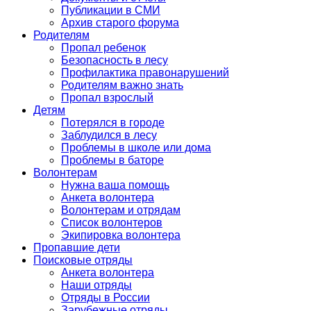
Публикации в СМИ
Архив старого форума
Родителям
Пропал ребенок
Безопасность в лесу
Профилактика правонарушений
Родителям важно знать
Пропал взрослый
Детям
Потерялся в городе
Заблудился в лесу
Проблемы в школе или дома
Проблемы в баторе
Волонтерам
Нужна ваша помощь
Анкета волонтера
Волонтерам и отрядам
Список волонтеров
Экипировка волонтера
Пропавшие дети
Поисковые отряды
Анкета волонтера
Наши отряды
Отряды в России
Зарубежные отряды