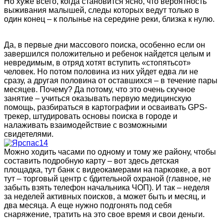
Но хуже всего, когда становится ясно, что вероятность
выживания малышей, следы которых ведут только в
один конец – к полынье на середине реки, близка к нулю.
Да, в первые дни массового поиска, особенно если он
завершился положительно и ребенок найдется целым и
невредимым, в отряд хотят вступить «стопятьсот»
человек. Но потом половина из них уйдет едва ли не
сразу, а другая половина от оставшихся – в течение пары
месяцев. Почему? Да потому, что это очень скучное
занятие – учиться оказывать первую медицинскую
помощь, разбираться в картографии и осваивать GPS-
трекер, штудировать основы поиска в городе и
налаживать взаимодействие с возможными
свидетелями.
Можно ходить часами по одному и тому же району, чтобы
составить подробную карту – вот здесь детская
площадка, тут банк с видеокамерами на парковке, а вот
тут – торговый центр с бдительной охраной (главное, не
забыть взять телефон начальника ЧОП). И так – неделя
за неделей активных поисков, а может быть и месяц, и
два месяца. А еще нужно подгонять под себя
снаряжение, тратить на это свое время и свои деньги.