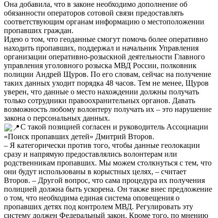
Она добавила, что в законе необходимо дополнение об
обязанности операторов сотовой связи предоставлять
соответствующим органам информацию о местоположении
пропавших граждан.
Идею о том, что геоданные смогут помочь более оперативно
находить пропавших, поддержал и начальник Управления
организации оперативно-розыскной деятельности Главного
управления уголовного розыска МВД России, полковник
полиции Андрей Щуров. По его словам, сейчас на получение
таких данных уходит порядка 48 часов. Тем не менее, Щуров
уверен, что данные о место нахождении должны получать
только сотрудники правоохранительных органов. Давать
возможность любому волонтеру получать их – это нарушение
закона о персональных данных.
С такой позицией согласен и руководитель Ассоциации
«Поиск пропавших детей» Дмитрий Второв.
– Я категорически против того, чтобы данные геолокации
сразу и напрямую предоставлялись волонтерам или
родственникам пропавших. Мы можем столкнуться с тем, что
они будут использованы в корыстных целях, – считает
Второв. – Другой вопрос, что сама процедура их получения
полицией должна быть ускорена. Он также внес предложение
о том, что необходима единая система оповещения о
пропавших детях под контролем МВД. Регулировать эту
систему должен Федеральный закон. Кроме того, по мнению