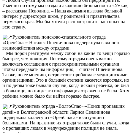
– Любой случай пропажи можно было бы предотвратить.
Именно поэтому мы создали академию безопасности «Умка»,
– рассказала Неволина. – Наша академия вызвала большой
интерес у директоров школ, у родителей и правительства
пермского края. Мы бы хотели распространить наш опыт на
всю страну.
Руководитель поисково-спасательного отряда
«ОренСпас» Наталья Пшеничнова подчеркнула важность
взаимодействия между отрядами.
– Мы порой реагируем между собой на какие-то вещи гораздо
быстрее, чем полиция. Поэтому отрядам очень важно
заключать соглашения с правоохранительными органами,
чтобы передавать им информацию, – считает Пшеничнова.
Также, по ее мнению, остро стоит проблема с медицинскими
организациями. Это в большей степени касается взрослых, но
и по детям тоже бывали случаи, когда искали ребенка, он был
в больнице, но нигде эта информация отражена не была. Хотя
ребенка можно было бы найти гораздо быстрее.
Руководитель отряда «ВолгоСпас»-«Поиск пропавших
детей» в Волгоградской области Лариса Селянинова
поддержала коллегу из «ОренСпаса» в ситуации с
больницами. На практике их отряда также были случаи, когда
о пропавших людях в медучреждении полиция не знала.