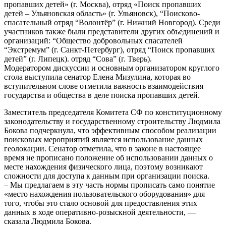
пропавших детей» (г. Москва), отряд «Поиск пропавших
детей – Ульяновская область» (г. Ульяновск), “Поисково-
спасательный отряд “Волонтёр” (г. Нижний Новгород). Среди
участников также были представители других объединений и
организаций: “Общество добровольных спасателей
“Экстремум” (г. Санкт-Петербург), отряд “Поиск пропавших
детей” (г. Липецк). отряд “Сова” (г. Тверь).
Модератором дискуссии и основным организатором круглого
стола выступила сенатор Елена Мизулина, которая во
вступительном слове отметила важность взаимодействия
государства и общества в деле поиска пропавших детей.
Заместитель председателя Комитета СФ по конституционному
законодательству и государственному строительству Людмила
Бокова подчеркнула, что эффективным способом реализации
поисковых мероприятий является использование данных
геолокации. Сенатор отметила, что в законе в настоящее
время не прописано положение об использовании данных о
месте нахождения физического лица, поэтому возникают
сложности для доступа к данным при организации поиска.
– Мы предлагаем в эту часть нормы прописать само понятие
«место нахождения пользовательского оборудования» для
того, чтобы это стало основой для предоставления этих
данных в ходе оперативно-розыскной деятельности, —
сказала Людмила Бокова.