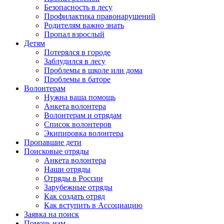
Безопасность в лесу
Профилактика правонарушений
Родителям важно знать
Пропал взрослый
Детям
Потерялся в городе
Заблудился в лесу
Проблемы в школе или дома
Проблемы в баторе
Волонтерам
Нужна ваша помощь
Анкета волонтера
Волонтерам и отрядам
Список волонтеров
Экипировка волонтера
Пропавшие дети
Поисковые отряды
Анкета волонтера
Наши отряды
Отряды в России
Зарубежные отряды
Как создать отряд
Как вступить в Ассоциацию
Заявка на поиск
Помочь нам