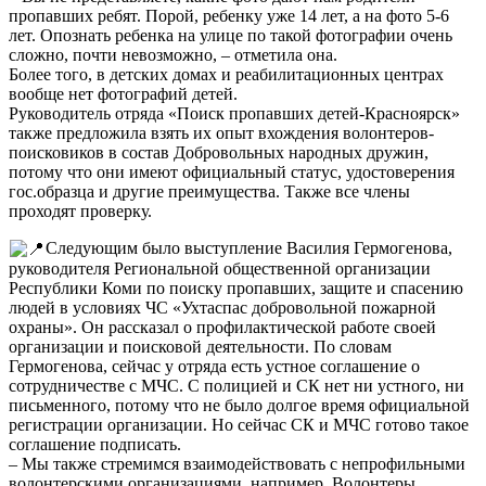
пропавших ребят. Порой, ребенку уже 14 лет, а на фото 5-6
лет. Опознать ребенка на улице по такой фотографии очень
сложно, почти невозможно, – отметила она.
Более того, в детских домах и реабилитационных центрах
вообще нет фотографий детей.
Руководитель отряда «Поиск пропавших детей-Красноярск»
также предложила взять их опыт вхождения волонтеров-
поисковиков в состав Добровольных народных дружин,
потому что они имеют официальный статус, удостоверения
гос.образца и другие преимущества. Также все члены
проходят проверку.
Следующим было выступление Василия Гермогенова,
руководителя Региональной общественной организации
Республики Коми по поиску пропавших, защите и спасению
людей в условиях ЧС «Ухтаспас добровольной пожарной
охраны». Он рассказал о профилактической работе своей
организации и поисковой деятельности. По словам
Гермогенова, сейчас у отряда есть устное соглашение о
сотрудничестве с МЧС. С полицией и СК нет ни устного, ни
письменного, потому что не было долгое время официальной
регистрации организации. Но сейчас СК и МЧС готово такое
соглашение подписать.
– Мы также стремимся взаимодействовать с непрофильными
волонтерскими организациями, например, Волонтеры