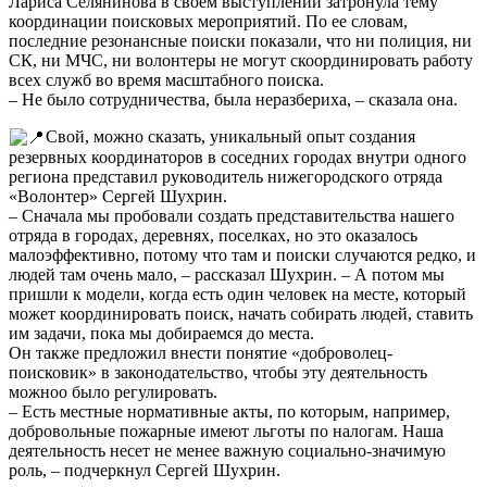
Лариса Селянинова в своем выступлении затронула тему
координации поисковых мероприятий. По ее словам,
последние резонансные поиски показали, что ни полиция, ни
СК, ни МЧС, ни волонтеры не могут скоординировать работу
всех служб во время масштабного поиска.
– Не было сотрудничества, была неразбериха, – сказала она.
Свой, можно сказать, уникальный опыт создания
резервных координаторов в соседних городах внутри одного
региона представил руководитель нижегородского отряда
«Волонтер» Сергей Шухрин.
– Сначала мы пробовали создать представительства нашего
отряда в городах, деревнях, поселках, но это оказалось
малоэффективно, потому что там и поиски случаются редко, и
людей там очень мало, – рассказал Шухрин. – А потом мы
пришли к модели, когда есть один человек на месте, который
может координировать поиск, начать собирать людей, ставить
им задачи, пока мы добираемся до места.
Он также предложил внести понятие «доброволец-
поисковик» в законодательство, чтобы эту деятельность
можноо было регулировать.
– Есть местные нормативные акты, по которым, например,
добровольные пожарные имеют льготы по налогам. Наша
деятельность несет не менее важную социально-значимую
роль, – подчеркнул Сергей Шухрин.