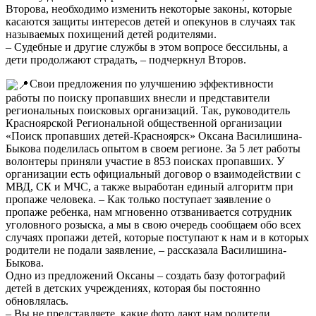
Второва, необходимо изменить некоторые законы, которые
касаются защиты интересов детей и опекунов в случаях так
называемых похищений детей родителями.
– Судебные и другие службы в этом вопросе бессильны, а
дети продолжают страдать, – подчеркнул Второв.
Свои предложения по улучшению эффективности
работы по поиску пропавших внесли и представители
региональных поисковых организаций. Так, руководитель
Красноярской Региональной общественной организации
«Поиск пропавших детей-Красноярск» Оксана Василишина-
Быкова поделилась опытом в своем регионе. За 5 лет работы
волонтеры приняли участие в 853 поисках пропавших. У
организации есть официальный договор о взаимодействии с
МВД, СК и МЧС, а также выработан единый алгоритм при
пропаже человека. – Как только поступает заявление о
пропаже ребенка, нам мгновенно отзванивается сотрудник
уголовного розыска, а мы в свою очередь сообщаем обо всех
случаях пропажи детей, которые поступают к нам и в которых
родители не подали заявление, – рассказала Василишина-
Быкова.
Одно из предложений Оксаны – создать базу фотографий
детей в детских учреждениях, которая бы постоянно
обновлялась.
– Вы не представляете, какие фото дают нам родители