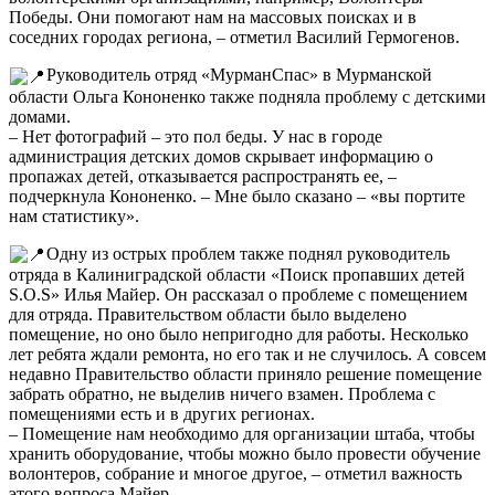
Победы. Они помогают нам на массовых поисках и в
соседних городах региона, – отметил Василий Гермогенов.
Руководитель отряд «МурманСпас» в Мурманской
области Ольга Кононенко также подняла проблему с детскими
домами.
– Нет фотографий – это пол беды. У нас в городе
администрация детских домов скрывает информацию о
пропажах детей, отказывается распространять ее, –
подчеркнула Кононенко. – Мне было сказано – «вы портите
нам статистику».
Одну из острых проблем также поднял руководитель
отряда в Калиниградской области «Поиск пропавших детей
S.O.S» Илья Майер. Он рассказал о проблеме с помещением
для отряда. Правительством области было выделено
помещение, но оно было непригодно для работы. Несколько
лет ребята ждали ремонта, но его так и не случилось. А совсем
недавно Правительство области приняло решение помещение
забрать обратно, не выделив ничего взамен. Проблема с
помещениями есть и в других регионах.
– Помещение нам необходимо для организации штаба, чтобы
хранить оборудование, чтобы можно было провести обучение
волонтеров, собрание и многое другое, – отметил важность
этого вопроса Майер.