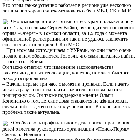
Его отряд также успешно работает в регионе уже несколько
лет и успел хорошо зарекомендовать себя в МВД, СК и МЧС.
Но взаимодействие с этими структурами налажено не у
всех. Так, по словам Сергея Войко, руководителя поискового
отряда «Оберег» в Томской области, за 1,5 года с момента
официальной регистрации, им так и не удалось заключить
соглашения с полицией, СК и МЧС.
– При этом мы сотрудничаем с УУРами, но они часто очень
поздно к нам обращаются. Говорят, что сами пытались найти,
– рассказала Войко.
Он также отметил, что изменение законодательства
касательно данных геолокации, конечно, поможет быстрее
находить пропавших.
– Важны первые три часа с момента пропажи. Если начать
искать сразу, то шансы найти значительно повышаются, –
подчеркнул он. Он также поддержал мнение Ольги
Кононенко о том, детские дома стараются не афишировать
случаи побега детей из таких учреждений. В их регионе эта
проблема также актуальна.
Особую роль профилактики с деле поиска пропавших
детей отметила руководитель организации «Поиск-Пермь»
Светлана Неволина.