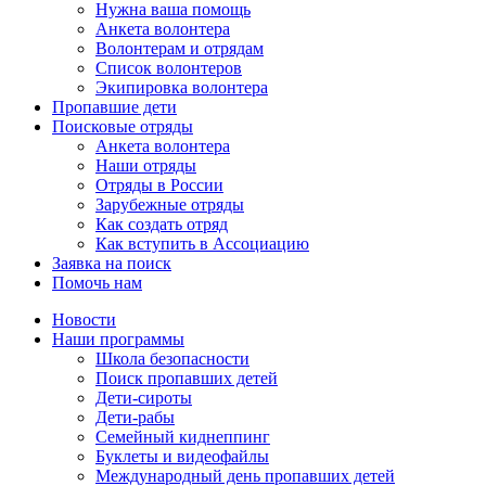
Нужна ваша помощь
Анкета волонтера
Волонтерам и отрядам
Список волонтеров
Экипировка волонтера
Пропавшие дети
Поисковые отряды
Анкета волонтера
Наши отряды
Отряды в России
Зарубежные отряды
Как создать отряд
Как вступить в Ассоциацию
Заявка на поиск
Помочь нам
Новости
Наши программы
Школа безопасности
Поиск пропавших детей
Дети-сироты
Дети-рабы
Семейный киднеппинг
Буклеты и видеофайлы
Международный день пропавших детей