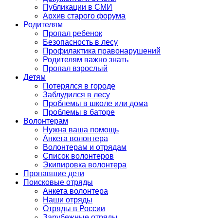
Публикации в СМИ
Архив старого форума
Родителям
Пропал ребенок
Безопасность в лесу
Профилактика правонарушений
Родителям важно знать
Пропал взрослый
Детям
Потерялся в городе
Заблудился в лесу
Проблемы в школе или дома
Проблемы в баторе
Волонтерам
Нужна ваша помощь
Анкета волонтера
Волонтерам и отрядам
Список волонтеров
Экипировка волонтера
Пропавшие дети
Поисковые отряды
Анкета волонтера
Наши отряды
Отряды в России
Зарубежные отряды