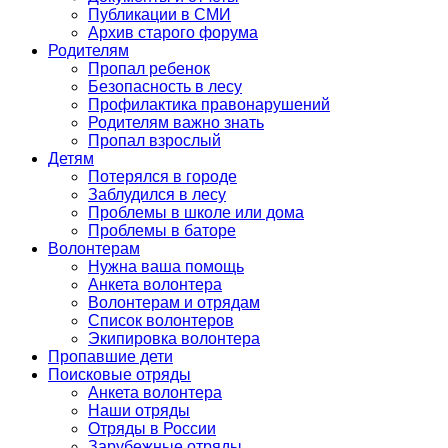
Публикации в СМИ
Архив старого форума
Родителям
Пропал ребенок
Безопасность в лесу
Профилактика правонарушений
Родителям важно знать
Пропал взрослый
Детям
Потерялся в городе
Заблудился в лесу
Проблемы в школе или дома
Проблемы в баторе
Волонтерам
Нужна ваша помощь
Анкета волонтера
Волонтерам и отрядам
Список волонтеров
Экипировка волонтера
Пропавшие дети
Поисковые отряды
Анкета волонтера
Наши отряды
Отряды в России
Зарубежные отряды