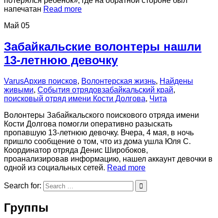
потерялся ребёнок», где на обратной стороне был
напечатан
Read more
Май
05
Забайкальские волонтеры нашли
13-летнюю девочку
Varus
Архив поисков
,
Волонтерская жизнь
,
Найдены
живыми
,
События отрядов
забайкальский край
,
поисковый отряд имени Кости Долгова
,
Чита
Волонтеры Забайкальского поискового отряда имени
Кости Долгова помогли оперативно разыскать
пропавшую 13-летнюю девочку. Вчера, 4 мая, в ночь
пришло сообщение о том, что из дома ушла Юля С.
Координатор отряда Денис Широбоков,
проанализировав информацию, нашел аккаунт девочки в
одной из социальных сетей.
Read more
Search for:
Группы