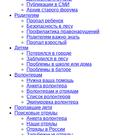
Публикации в СМИ
Архив старого форума
Родителям
Пропал ребенок
Безопасность в лесу
Профилактика правонарушений
Родителям важно знать
Пропал взрослый
Детям
Потерялся в городе
Заблудился в лесу
Проблемы в школе или дома
Проблемы в баторе
Волонтерам
Нужна ваша помощь
Анкета волонтера
Волонтерам и отрядам
Список волонтеров
Экипировка волонтера
Пропавшие дети
Поисковые отряды
Анкета волонтера
Наши отряды
Отряды в России
Зарубежные отряды