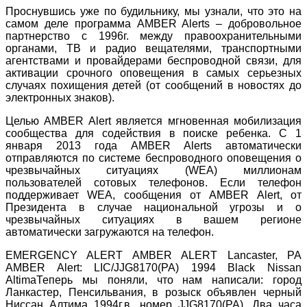
Проснувшись уже по будильнику, мы узнали, что это на
самом деле программа AMBER Alerts – добровольное
партнерство c 1996г. между правоохранительными
органами, ТВ и радио вещателями, транспортными
агентствами и провайдерами беспроводной связи, для
активации срочного оповещения в самых серьезных
случаях похищения детей (от сообщений в новостях до
электронных знаков).
Целью AMBER Alert является мгновенная мобилизация
сообщества для содействия в поиске ребенка. С 1
января 2013 года AMBER Alerts автоматически
отправляются по системе беспроводного оповещения о
чрезвычайных ситуациях (WEA) миллионам
пользователей сотовых телефонов. Если телефон
поддерживает WEA, сообщения от AMBER Alert, от
Президента в случае национальной угрозы и о
чрезвычайных ситуациях в вашем регионе
автоматически загружаются на телефон.
EMERGENCY ALERT AMBER ALERT Lancaster, PA
AMBER Alert: LIC/JJG8170(PA) 1994 Black Nissan
AltimaТеперь мы поняли, что нам написали: город
Ланкастер, Пенсильвания, в розыск объявлен черный
Ниссан Алтима 1994г.в. номер JJG8170(PA). Два часа