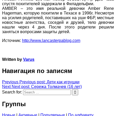
спустя похитителей задержали в Филадельфии.
AMBER – это имя реальной девочки Amber Rene
Hagerman, которую похитили в Техасе в 1996г. Несмотря
на усилия родителей, поставивших на уши ФБР, местные
новостные агентства, соседей и друзей, тело девочки
нашли через 4 дня. После этого родители решили
заняться вопросами защиты детей.
Источник:
http://www.lancasterpablog.com
Written by
Varus
Навигация по записям
Previous
Previous post:
Дети как игрушки
Next
Next post:
Сережа Толмачев (16 лет)
Search for:
Группы
Новые
|
Активные
|
Популярные
|
По алфавиту