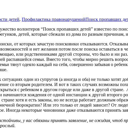
ости детей
,
Профилактика правонарушений
Поиск пропавших де
ружество волонтеров “Поиск пропавших детей” известно по поис
егунков, детей, которые сбежали из дома по разным причинам, и 
поиски, от которых зачастую поисковики отказываются. Отказыв
возможностей и нет желания потом после поиска оставаться в 
омощью, или родственниками другой стороны, что было и ни раз
ей распавшейся семьи. Вместо того, чтобы мирно решить вопрос
емьи тянут одеяло каждый на себя, совершенно забывая о ребенк
чше.
ситуациях один из супругов (а иногда и оба) не только хотят д
щение со вторым родителем. И вот в таких случаях возможны по
скрыться с ребенком в другом городе или даже в другой стране.
и начинаются хождения от одной инстанции к другой второго ро
й стране хотя и есть законы, но не всегда работает должным обр
нечной бюрократии? Или это только от людей зависит? От людей
ое. Иногда некоторые чиновники даже отказываются принять заявл
стойчивы, у вас обязаны принять заявление, не ожидая, чтоб пр
зрослый.