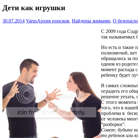
Дети как игрушки
30.07.2014
Varus
Архив поисков
,
Найдены живыми
,
О безопасн
С 2009 года Сод
так называемых б
Но есть и такие 
полномочий, нет 
обращались за п
одним из родител
момент распада с
ребенку будет лу
В самых сложных 
оградить его об
решение уехать, 
С этого момента 
того, что в наше
проблема в беско
от человека мног
“разборки”.
Совет: будьте на
то ребенок или в