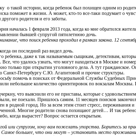
жу о такой истории, когда ребенок был похищен одним из роди
иска поможет в жизни. А может, кто-то все-таки подумает о чувст
другого родителя и его заботы.
ория началась 1 февраля 2013 года, когда ко мне обратился жите
равлении бывшей супругой пятилетнюю дочь.
имание, что поиск ребенка проходил в рамках закона. 12 сентябр
 когда он последний раз видел дочь.
го ребенка, даже к так называемым сыщикам, детективам, которы
 Все, что удалось узнать, что могут находиться в Москве и номер
ожно только при открытии уголовного дела. А тут гражданское. 
о Санкт-Петербургу С.Ю. Агапитовой и прочие структуры.
осьбу помочь в поисках от Федеральной Службы Судебных Прист
или небольшое количество ориентировок по вокзалам Москвы. П
ркну, что выяснили его не приставы, которые с удовольствием с
 были, не поехали. Пришлось самим. 11 месяцев поисков закончил
н в родной город. Но за всем этим стоит стресс, переживания и 
нченной. Многие родители снова похищают детей… И так ребенок
сибо, когда вырастет? Вопрос остается открытым.
гой или супругом, хочу вам пожелать упорства. Боритесь за пра
. Самое большее, что они могут – установить место проживани