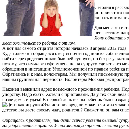
Сегодня я расска
история этого по
лишать внимания 
Для меня эта ист
неизвестном нап
Хочу обратить вн
местожительство ребенка с отцом.
А вот для самого отца эта история началась 8 апреля 2012 года,
Куда только ни обращался отец за почти год поиска собственно
найти через родственников бывшей супруги, но без результатов.
потому, что сим-карта оформлена не на супругу, сделать это м
обращения в инстанции: Уполномоченной по правам ребенка п
Обратились и к нам, волонтерам. Мы получили письменную пр
нашим группам для перепоста. Волонтеры Москвы распростран
Наконец выяснили адрес возможного проживания ребенка. Подче
упорству. Надо ехать. Хотели с приставами. Да у тех свои дела
возле дома, и удача! В первый день весны ребенок был возвраще
Эта история вряд ли может считаться зако
детство вы даете своему чаду, родители? Скажет ли он вам спа
Обращаясь к родителям, чьи дети сейчас увезены бывшей супру
государственные органы. У них зачастую просто связаны руки