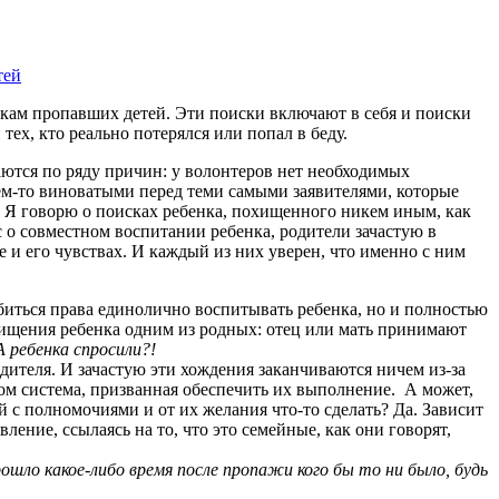
тей
кам пропавших детей. Эти поиски включают в себя и поиски
тех, кто реально потерялся или попал в беду.
аются по ряду причин: у волонтеров нет необходимых
чем-то виноватыми перед теми самыми заявителями, которые
. Я говорю о поисках ребенка, похищенного никем иным, как
 о совместном воспитании ребенка, родители зачастую в
е и его чувствах. И каждый из них уверен, что именно с ним
обиться права единолично воспитывать ребенка, но и полностью
хищения ребенка одним из родных: отец или мать принимают
А ребенка спросили?!
дителя. И зачастую эти хождения заканчиваются ничем из-за
азом система, призванная обеспечить их выполнение. А может,
 с полномочиями и от их желания что-то сделать? Да. Зависит
ение, ссылаясь на то, что это семейные, как они говорят,
ошло какое-либо время после пропажи кого бы то ни было, будь