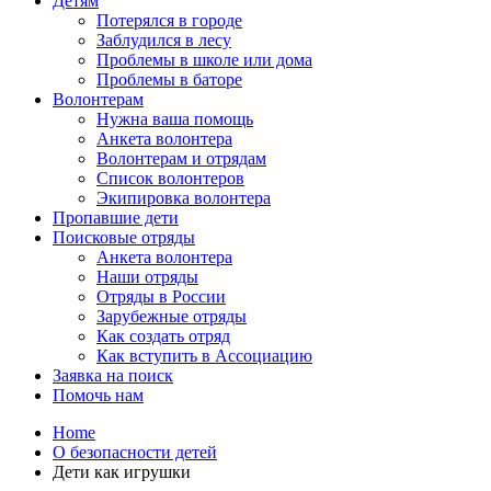
Детям
Потерялся в городе
Заблудился в лесу
Проблемы в школе или дома
Проблемы в баторе
Волонтерам
Нужна ваша помощь
Анкета волонтера
Волонтерам и отрядам
Список волонтеров
Экипировка волонтера
Пропавшие дети
Поисковые отряды
Анкета волонтера
Наши отряды
Отряды в России
Зарубежные отряды
Как создать отряд
Как вступить в Ассоциацию
Заявка на поиск
Помочь нам
Home
О безопасности детей
Дети как игрушки