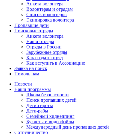
Анкета волонтера
Волонтерам и отрядам
Список волонтеров
Экипировка волонтера
Пропавшие дети
Поисковые отряды
Анкета волонтера
Наши отряды
Отряды в России
Зарубежные отряды
Как создать отряд
Как вступить в Ассоциацию
Заявка на поиск
Помочь нам
Новости
Наши программы
Школа безопасности
Поиск пропавших детей
Дети-сироты
Дети-рабы
Семейный киднеппинг
Буклеты и видеофайлы
Международный день пропавших детей
Сотрудничество