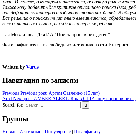
мало. В поиске, о котором я рассказала, основную роль сыгр
Также хочу добавить для критиков описанного поиска (мол, реб
нас дефицит волонтеров и избыток пропавших детей. В общем
Все решения о поисках тщательно взвешиваются, обрабатываетс
всех остальных случаях, исходя из интересов ребенка.
Тая Михайлова. Для ИА “Поиск пропавших детей”
Фотографии взяты из свободных источников сети Интернет.
Written by
Varus
Навигация по записям
Previous
Previous post:
Артем Савченко (15 лет)
Next
Next post:
AMBER ALERT- Как в США ищут пропавших д
Search for:
Группы
Новые
|
Активные
|
Популярные
|
По алфавиту