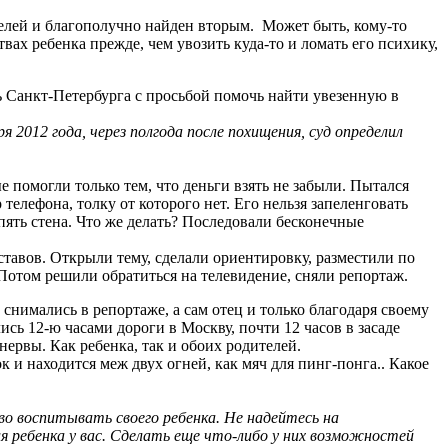
телей и благополучно найден вторым. Может быть, кому-то
вах ребенка прежде, чем увозить куда-то и ломать его психику,
ль Санкт-Петербурга с просьбой помочь найти увезенную в
я 2012 года, через полгода после похищения, суд определил
е помогли только тем, что деньги взять не забыли. Пытался
 телефона, толку от которого нет. Его нельзя запеленговать
Опять стена. Что же делать? Последовали бесконечные
авов. Открыли тему, сделали ориентировку, разместили по
отом решили обратиться на телевидение, сняли репортаж.
нимались в репортаже, а сам отец и только благодаря своему
ись 12-ю часами дороги в Москву, почти 12 часов в засаде
нервы. Как ребенка, так и обоих родителей.
 и находится меж двух огней, как мяч для пинг-понга..
Какое
во воспитывать своего ребенка. Не надейтесь на
я ребенка у вас. Сделать еще что-либо у них возможностей