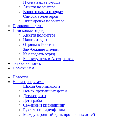
Нужна ваша помощь
Анкета волонтера
Волонтерам и отрядам
Список волонтеров
Экипировка волонтера
Пропавшие дети
Поисковые отряды
Анкета волонтера
Наши отряды
Отряды в России
Зарубежные отряды
Как создать отряд
Как вступить в Ассоциацию
Заявка на поиск
Помочь нам
Новости
Наши программы
Школа безопасности
Поиск пропавших детей
Дети-сироты
Дети-рабы
Семейный киднеппинг
Буклеты и видеофайлы
Международный день пропавших детей