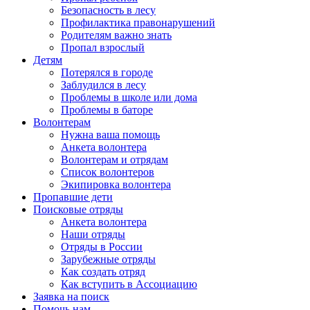
Безопасность в лесу
Профилактика правонарушений
Родителям важно знать
Пропал взрослый
Детям
Потерялся в городе
Заблудился в лесу
Проблемы в школе или дома
Проблемы в баторе
Волонтерам
Нужна ваша помощь
Анкета волонтера
Волонтерам и отрядам
Список волонтеров
Экипировка волонтера
Пропавшие дети
Поисковые отряды
Анкета волонтера
Наши отряды
Отряды в России
Зарубежные отряды
Как создать отряд
Как вступить в Ассоциацию
Заявка на поиск
Помочь нам