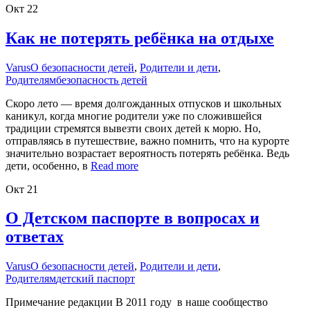
Окт
22
Как не потерять ребёнка на отдыхе
Varus
О безопасности детей
,
Родители и дети
,
Родителям
безопасность детей
Скоро лето — время долгожданных отпусков и школьных
каникул, когда многие родители уже по сложившейся
традиции стремятся вывезти своих детей к морю. Но,
отправляясь в путешествие, важно помнить, что на курорте
значительно возрастает вероятность потерять ребёнка. Ведь
дети, особенно, в
Read more
Окт
21
О Детском паспорте в вопросах и
ответах
Varus
О безопасности детей
,
Родители и дети
,
Родителям
детский паспорт
Примечание редакции В 2011 году в наше сообщество