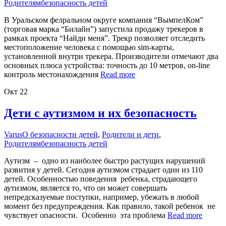
Родителям
безопасность детей
В Уральском фелральном округе компания “ВымпелКом”
(торговая марка “Билайн”) запустила продажу трекеров в
рамках проекта “Найди меня”. Трекр позволяет отследить
местоположение человека с помощью sim-карты,
установленной внутри трекера. Производители отмечают два
основных плюса устройства: точность до 10 метров, on-line
контроль местонахождения
Read more
Окт
22
Дети с аутизмом и их безопасность
Varus
О безопасности детей
,
Родители и дети
,
Родителям
безопасность детей
Аутизм – одно из наиболее быстро растущих нарушений
развития у детей. Сегодня аутизмом страдает один из 110
детей. Особенностью поведения ребенка, страдающего
аутизмом, является то, что он может совершать
непредсказуемые поступки, например, убежать в любой
момент без предупреждения. Как правило, такой ребенок не
чувствует опасности. Особенно эта проблема
Read more