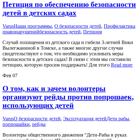
Петиция по обеспечению безопасности
детей в детских садах
Varus
Наши программы
,
О безопасности детей
,
Профилактика
правонарушений
безопасность детей
,
Петиция
Случай похищения из детского сада и гибели 3-летней Вики
Вылегжаниной в Томске, а также многие другие случаи
свидетельствуют о том, что необходимо усиливать меры
безопасности в детских садах! В связи с этим мы составили
петицию, которую просим поддержать! Для этого
Read more
Фев
07
О том, как и зачем волонтеры
организуют рейды против попрошаек,
использующих детей
Varus
О безопасности детей
,
Эксплуатация детей
Дети рабы
,
попрошайки
,
рейды
Волонтеры общественного движения “Дети-Рабы в руках