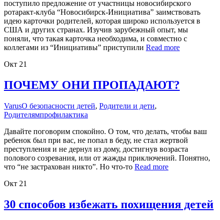
поступило предложение от участницы новосибирского
ротаракт-клуба “Новосибирск-Инициатива” заимствовать
идею карточки родителей, которая широко используется в
США и других странах. Изучив зарубежный опыт, мы
поняли, что такая карточка необходима, и совместно с
коллегами из “Инициативы” приступили
Read more
Окт
21
ПОЧЕМУ ОНИ ПРОПАДАЮТ?
Varus
О безопасности детей
,
Родители и дети
,
Родителям
профилактика
Давайте поговорим спокойно. О том, что делать, чтобы ваш
ребенок был при вас, не попал в беду, не стал жертвой
преступления и не дернул из дому, достигнув возраста
полового созревания, или от жажды приключений. Понятно,
что “не застрахован никто”. Но что-то
Read more
Окт
21
30 способов избежать похищения детей