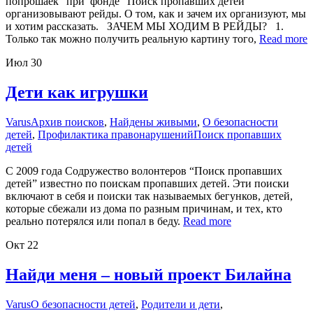
попрошаек” при фонде “Поиск пропавших детей”
организовывают рейды. О том, как и зачем их организуют, мы
и хотим рассказать. ЗАЧЕМ МЫ ХОДИМ В РЕЙДЫ? 1.
Только так можно получить реальную картину того,
Read more
Июл
30
Дети как игрушки
Varus
Архив поисков
,
Найдены живыми
,
О безопасности
детей
,
Профилактика правонарушений
Поиск пропавших
детей
С 2009 года Содружество волонтеров “Поиск пропавших
детей” известно по поискам пропавших детей. Эти поиски
включают в себя и поиски так называемых бегунков, детей,
которые сбежали из дома по разным причинам, и тех, кто
реально потерялся или попал в беду.
Read more
Окт
22
Найди меня – новый проект Билайна
Varus
О безопасности детей
,
Родители и дети
,