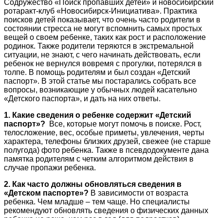
Содружество «Поиск пропавших детей» и новосибирский
ротаракт-клуб «Новосибирск-Инициатива». Практика
поисков детей показывает, что очень часто родители в
состоянии стресса не могут вспомнить самых простых
вещей о своем ребенке, таких как рост и расположение
родинок. Также родители теряются в экстремальной
ситуации, не знают, с чего начинать действовать, если
ребенок не вернулся вовремя с прогулки, потерялся в
толпе. В помощь родителям и был создан «Детский
паспорт». В этой статье мы постарались собрать все
вопросы, возникающие у обычных людей касательно
«Детского паспорта», и дать на них ответы.
1. Какие сведения о ребенке содержит «Детский
паспорт»?
Все, которые могут помочь в поиске. Рост,
телосложение, вес, особые приметы, увлечения, черты
характера, телефоны близких друзей, свежее (не старше
полугода) фото ребенка. Также в псевдодокументе дана
памятка родителям с четким алгоритмом действия в
случае пропажи ребенка.
2. Как часто должны обновляться сведения в
«Детском паспорте»?
В зависимости от возраста
ребенка. Чем младше – тем чаще. Но специалисты
рекомендуют обновлять сведения о физических данных