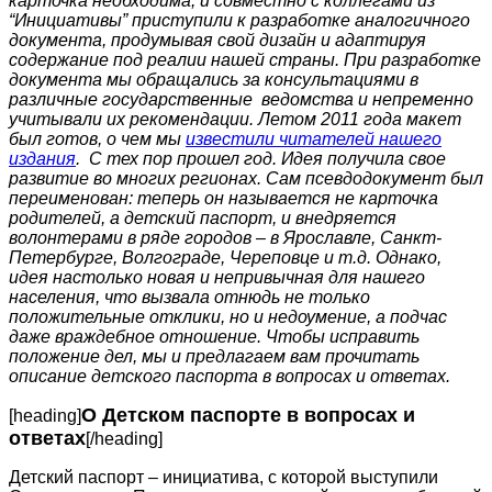
карточка необходима, и совместно с коллегами из
“Инициативы” приступили к разработке аналогичного
документа, продумывая свой дизайн и адаптируя
содержание под реалии нашей страны. При разработке
документа мы обращались за консультациями в
различные государственные ведомства и непременно
учитывали их рекомендации. Летом 2011 года макет
был готов, о чем мы
известили читателей нашего
издания
.
С тех пор прошел год. Идея получила свое
развитие во многих регионах. Сам псевдодокумент был
переименован: теперь он называется не карточка
родителей, а детский паспорт, и внедряется
волонтерами в ряде городов – в Ярославле, Санкт-
Петербурге, Волгограде, Череповце и т.д. Однако,
идея настолько новая и непривычная для нашего
населения, что вызвала отнюдь не только
положительные отклики, но и недоумение, а подчас
даже враждебное отношение. Чтобы исправить
положение дел, мы и предлагаем вам прочитать
описание детского паспорта в вопросах и ответах.
О Детском паспорте в вопросах и
[heading]
ответах
[/heading]
Детский паспорт – инициатива, с которой выступили