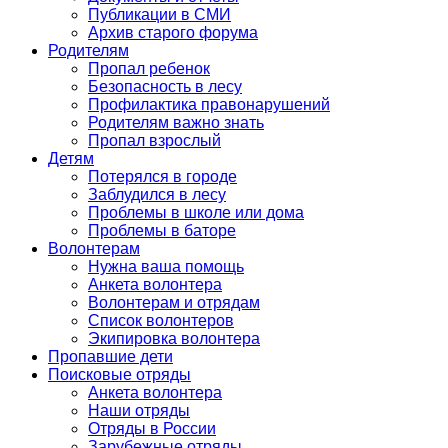
Публикации в СМИ
Архив старого форума
Родителям
Пропал ребенок
Безопасность в лесу
Профилактика правонарушений
Родителям важно знать
Пропал взрослый
Детям
Потерялся в городе
Заблудился в лесу
Проблемы в школе или дома
Проблемы в баторе
Волонтерам
Нужна ваша помощь
Анкета волонтера
Волонтерам и отрядам
Список волонтеров
Экипировка волонтера
Пропавшие дети
Поисковые отряды
Анкета волонтера
Наши отряды
Отряды в России
Зарубежные отряды