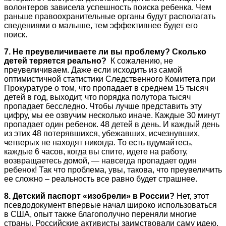
волонтеров зависела успешность поиска ребенка. Чем
раньше правоохранительные органы будут располагать
сведениями о малыше, тем эффективнее будет его
поиск.
7. Не преувеличиваете ли вы проблему? Сколько
детей теряется реально?
К сожалению, не
преувеличиваем. Даже если исходить из самой
оптимистичной статистики Следственного Комитета при
Прокуратуре о том, что пропадает в среднем 15 тысяч
детей в год, выходит, что порядка полутора тысяч
пропадает бесследно. Чтобы лучше представить эту
цифру, мы ее озвучим несколько иначе. Каждые 30 минут
пропадает один ребенок. 48 детей в день. И каждый день
из этих 48 потерявшихся, убежавших, исчезнувших,
четверых не находят никогда. То есть вдумайтесь,
каждые 6 часов, когда вы спите, идете на работу,
возвращаетесь домой, — навсегда пропадает один
ребенок! Так что проблема, увы, такова, что преувеличить
ее сложно – реальность все равно будет страшнее.
8. Детский паспорт «изобрели» в России?
Нет, этот
псевдодокумент впервые начал широко использоваться
в США, опыт также благополучно переняли многие
страны. Российские активисты заимствовали саму идею,