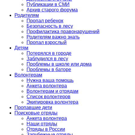
Публикации в СМИ
Архив старого форума
Родителям
Пропал ребенок
Безопасность в лесу
Профилактика правонарушений
Родителям важно знать
Пропал взрослый
Детям
Потерялся в городе
Заблудился в лесу
Проблемы в школе или дома
Проблемы в баторе
Волонтерам
Нужна ваша помощь
Анкета волонтера
Волонтерам и отрядам
Список волонтеров
Экипировка волонтера
Пропавшие дети
Поисковые отряды
Анкета волонтера
Наши отряды
Отряды в России
Зарубежные отряды