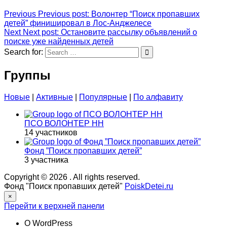
Previous
Previous post:
Волонтер “Поиск пропавших
детей” финишировал в Лос-Анджелесе
Next
Next post:
Остановите рассылку объявлений о
поиске уже найденных детей
Search for:
Группы
Новые
|
Активные
|
Популярные
|
По алфавиту
ПСО ВОЛОНТЕР НН
14 участников
Фонд ”Поиск пропавших детей”
3 участника
Copyright © 2026
. All rights reserved.
Фонд "Поиск пропавших детей"
PoiskDetei.ru
×
Перейти к верхней панели
О WordPress