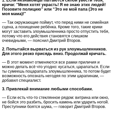
1. Если незнакомцы пытаются силой увести тебя,
кричи: “Меня хотят украсть! Я не знаю этих людей!
Позовите полицию” или “Это не мой папа (Это не
моя мама)!”
— Так окружающие поймут, что перед ними не семейная
сцена, а похищение ребёнка. Кроме того, такие крики
могут заставить злоумышленника просто отпустить тебя,
потому что его действия становятся слишком
очевидными, — пояснил Дмитрий Второв.
2. Попытайся вырваться из рук злоумышленников.
Для этого резко присядь вниз. Продолжай кричать.
— В этот момент отменяются все рамки приличия и
можно делать всё что угодно: кусаться, царапаться. Если
ты сумеешь поцарапать злоумышленника, то потом будет
возможность опознать негодяя по этим царапинам, —
добавил специалист.
3. Привлекай внимание любыми способами.
— Если есть что-то стеклянное рядом: витрина или окно,
не бойся это разбить, бросить камень или ударить ногой.
Преступники боятся шума, — говорит Дмитрий Второв.