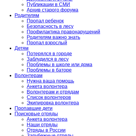
Публикации в СМИ
Архив старого форума
Родителям
Пропал ребенок
Безопасность в лесу
Профилактика правонарушений
Родителям важно знать
Пропал взрослый
Детям
Потерялся в городе
Заблудился в лесу
Проблемы в школе или дома
Проблемы в баторе
Волонтерам
Нужна ваша помощь
Анкета волонтера
Волонтерам и отрядам
Список волонтеров
Экипировка волонтера
Пропавшие дети
Поисковые отряды
Анкета волонтера
Наши отряды
Отряды в России
Зарубежные отряды