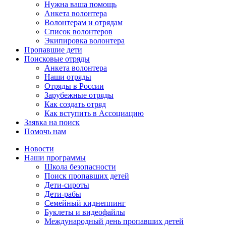
Нужна ваша помощь
Анкета волонтера
Волонтерам и отрядам
Список волонтеров
Экипировка волонтера
Пропавшие дети
Поисковые отряды
Анкета волонтера
Наши отряды
Отряды в России
Зарубежные отряды
Как создать отряд
Как вступить в Ассоциацию
Заявка на поиск
Помочь нам
Новости
Наши программы
Школа безопасности
Поиск пропавших детей
Дети-сироты
Дети-рабы
Семейный киднеппинг
Буклеты и видеофайлы
Международный день пропавших детей