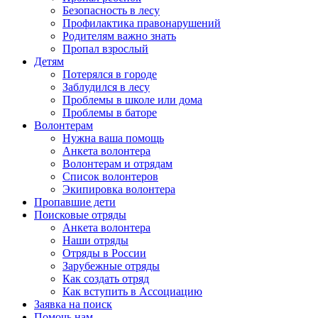
Безопасность в лесу
Профилактика правонарушений
Родителям важно знать
Пропал взрослый
Детям
Потерялся в городе
Заблудился в лесу
Проблемы в школе или дома
Проблемы в баторе
Волонтерам
Нужна ваша помощь
Анкета волонтера
Волонтерам и отрядам
Список волонтеров
Экипировка волонтера
Пропавшие дети
Поисковые отряды
Анкета волонтера
Наши отряды
Отряды в России
Зарубежные отряды
Как создать отряд
Как вступить в Ассоциацию
Заявка на поиск
Помочь нам