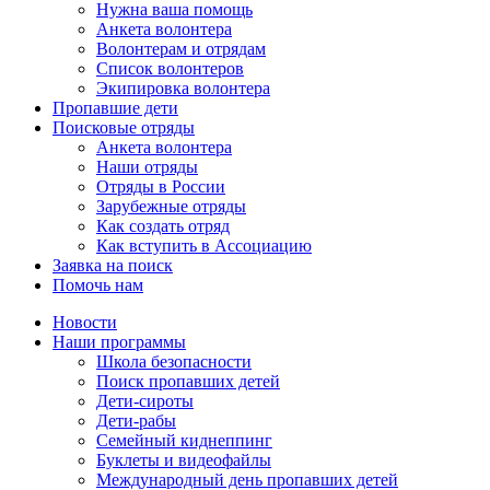
Нужна ваша помощь
Анкета волонтера
Волонтерам и отрядам
Список волонтеров
Экипировка волонтера
Пропавшие дети
Поисковые отряды
Анкета волонтера
Наши отряды
Отряды в России
Зарубежные отряды
Как создать отряд
Как вступить в Ассоциацию
Заявка на поиск
Помочь нам
Новости
Наши программы
Школа безопасности
Поиск пропавших детей
Дети-сироты
Дети-рабы
Семейный киднеппинг
Буклеты и видеофайлы
Международный день пропавших детей