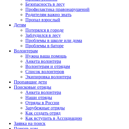
Безопасность в лесу
Профилактика правонарушений
Родителям важно знать
Пропал взрослый
Детям
Потерялся в городе
Заблудился в лесу
Проблемы в школе или дома
Проблемы в баторе
Волонтерам
Нужна ваша помощь
Анкета волонтера
Волонтерам и отрядам
Список волонтеров
Экипировка волонтера
Пропавшие дети
Поисковые отряды
Анкета волонтера
Наши отряды
Отряды в России
Зарубежные отряды
Как создать отряд
Как вступить в Ассоциацию
Заявка на поиск
Помочь нам