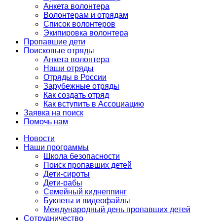
Анкета волонтера
Волонтерам и отрядам
Список волонтеров
Экипировка волонтера
Пропавшие дети
Поисковые отряды
Анкета волонтера
Наши отряды
Отряды в России
Зарубежные отряды
Как создать отряд
Как вступить в Ассоциацию
Заявка на поиск
Помочь нам
Новости
Наши программы
Школа безопасности
Поиск пропавших детей
Дети-сироты
Дети-рабы
Семейный киднеппинг
Буклеты и видеофайлы
Международный день пропавших детей
Сотрудничество