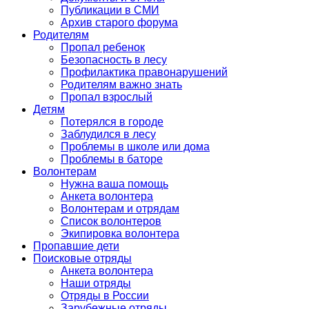
Публикации в СМИ
Архив старого форума
Родителям
Пропал ребенок
Безопасность в лесу
Профилактика правонарушений
Родителям важно знать
Пропал взрослый
Детям
Потерялся в городе
Заблудился в лесу
Проблемы в школе или дома
Проблемы в баторе
Волонтерам
Нужна ваша помощь
Анкета волонтера
Волонтерам и отрядам
Список волонтеров
Экипировка волонтера
Пропавшие дети
Поисковые отряды
Анкета волонтера
Наши отряды
Отряды в России
Зарубежные отряды