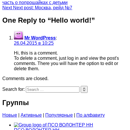
часть о попрошайках с детьми
Next
Next post:
Москва, рейд №7
One Reply to “Hello world!”
Mr WordPress
:
26.04.2015 в 10:25
Hi, this is a comment.
To delete a comment, just log in and view the post's
comments. There you will have the option to edit or
delete them.
Comments are closed.
Search for:
Группы
Новые
|
Активные
|
Популярные
|
По алфавиту