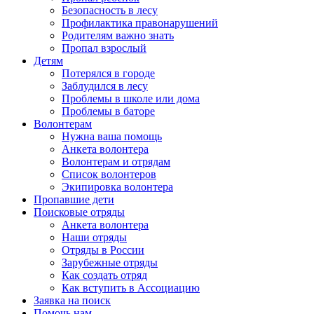
Безопасность в лесу
Профилактика правонарушений
Родителям важно знать
Пропал взрослый
Детям
Потерялся в городе
Заблудился в лесу
Проблемы в школе или дома
Проблемы в баторе
Волонтерам
Нужна ваша помощь
Анкета волонтера
Волонтерам и отрядам
Список волонтеров
Экипировка волонтера
Пропавшие дети
Поисковые отряды
Анкета волонтера
Наши отряды
Отряды в России
Зарубежные отряды
Как создать отряд
Как вступить в Ассоциацию
Заявка на поиск
Помочь нам