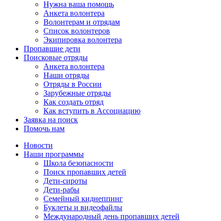
Нужна ваша помощь
Анкета волонтера
Волонтерам и отрядам
Список волонтеров
Экипировка волонтера
Пропавшие дети
Поисковые отряды
Анкета волонтера
Наши отряды
Отряды в России
Зарубежные отряды
Как создать отряд
Как вступить в Ассоциацию
Заявка на поиск
Помочь нам
Новости
Наши программы
Школа безопасности
Поиск пропавших детей
Дети-сироты
Дети-рабы
Семейный киднеппинг
Буклеты и видеофайлы
Международный день пропавших детей