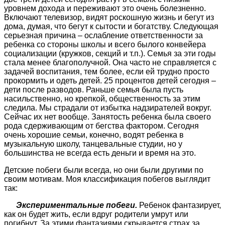
уровнем дохода и переживают это очень болезненно.
Включают телевизор, видят роскошную жизнь и бегут из
дома, думая, что бегут к сытости и богатству. Следующая
серьезная причина – ослабление ответственности за
ребенка со стороны школы и всего былого конвейера
социализации (кружков, секций и т.п.). Семья за эти годы
стала менее благополучной. Она часто не справляется с
задачей воспитания, тем более, если ей трудно просто
прокормить и одеть детей. 25 процентов детей сегодня –
дети после разводов. Раньше семья была пусть
насильственно, но крепкой, общественность за этим
следила. Мы страдали от избытка надзирателей вокруг.
Сейчас их нет вообще. Занятость ребенка была своего
рода сдерживающим от бегства фактором. Сегодня
очень хорошие семьи, конечно, водят ребенка в
музыкальную школу, танцевальные студии, но у
большинства не всегда есть деньги и время на это.
Детские побеги были всегда, но они были другими по
своим мотивам. Моя классификация побегов выглядит
так:
Экспериментальные побеги.
Ребенок фантазирует,
как он будет жить, если вдруг родители умрут или
погибнут. За этими фантазиями скрывается страх за