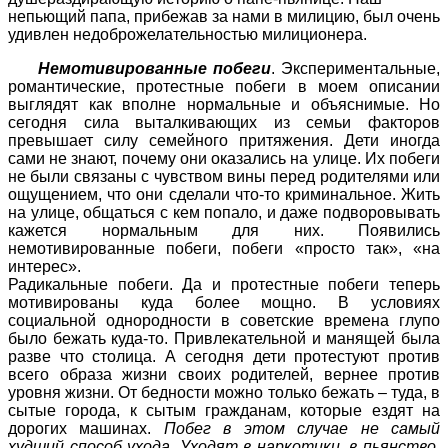
непьющий папа, прибежав за нами в милицию, был очень
удивлен недоброжелательностью милиционера.
Немотивированные побеги
. Экспериментальные,
романтические, протестные побеги в моем описании
выглядят как вполне нормальные и объяснимые. Но
сегодня сила выталкивающих из семьи факторов
превышает силу семейного притяжения. Дети иногда
сами не знают, почему они оказались на улице. Их побеги
не были связаны с чувством вины перед родителями или
ощущением, что они сделали что-то криминальное. Жить
на улице, общаться с кем попало, и даже подворовывать
кажется нормальным для них. Появились
немотивированные побеги, побеги «просто так», «на
интерес».
Радикальные побеги. Да и протестные побеги теперь
мотивированы куда более мощно. В условиях
социальной однородности в советские времена глупо
было бежать куда-то. Привлекательной и манящей была
разве что столица. А сегодня дети протестуют против
всего образа жизни своих родителей, вернее против
уровня жизни. От бедности можно только бежать – туда, в
сытые города, к сытым гражданам, которые ездят на
дорогих машинах.
Побег в этом случае не самый
худший способ ухода. Уходят в наркотики, в пьянство,