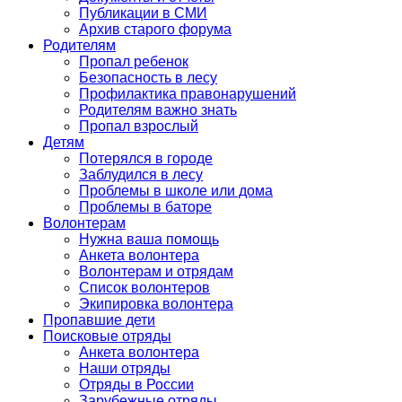
Публикации в СМИ
Архив старого форума
Родителям
Пропал ребенок
Безопасность в лесу
Профилактика правонарушений
Родителям важно знать
Пропал взрослый
Детям
Потерялся в городе
Заблудился в лесу
Проблемы в школе или дома
Проблемы в баторе
Волонтерам
Нужна ваша помощь
Анкета волонтера
Волонтерам и отрядам
Список волонтеров
Экипировка волонтера
Пропавшие дети
Поисковые отряды
Анкета волонтера
Наши отряды
Отряды в России
Зарубежные отряды