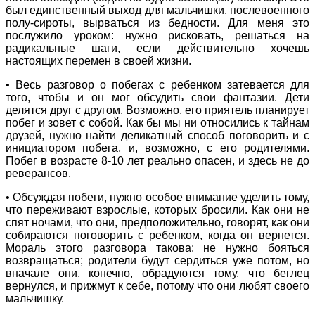
был единственный выход для мальчишки, послевоенного
полу-сироты, вырваться из бедности. Для меня это
послужило уроком: нужно рисковать, решаться на
радикальные шаги, если действительно хочешь
настоящих перемен в своей жизни.
• Весь разговор о побегах с ребенком затевается для
того, чтобы и он мог обсудить свои фантазии. Дети
делятся друг с другом. Возможно, его приятель планирует
побег и зовет с собой. Как бы мы ни относились к тайнам
друзей, нужно найти деликатный способ поговорить и с
инициатором побега, и, возможно, с его родителями.
Побег в возрасте 8-10 лет реально опасен, и здесь не до
реверансов.
• Обсуждая побеги, нужно особое внимание уделить тому,
что переживают взрослые, которых бросили. Как они не
спят ночами, что они, предположительно, говорят, как они
собираются поговорить с ребенком, когда он вернется.
Мораль этого разговора такова: не нужно бояться
возвращаться; родители будут сердиться уже потом, но
вначале они, конечно, обрадуются тому, что беглец
вернулся, и прижмут к себе, потому что они любят своего
мальчишку.