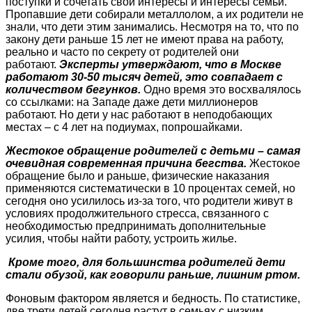
поступки и сочетать свои интересы и интересы семьи.
Пропавшие дети собирали металлолом, а их родители не
знали, что дети этим занимались. Несмотря на то, что по
закону дети раньше 15 лет не имеют права на работу,
реально и часто по секрету от родителей они
работают.
Эксперты утверждают, что в Москве
работают 30-50 тысяч детей, это совпадает с
количеством бегунков.
Одно время это восхвалялось
со ссылками: на Западе даже дети миллионеров
работают. Но дети у нас работают в неподобающих
местах – с 4 лет на подиумах, попрошайками.
Жестокое обращение родителей с детьми – самая
очевидная современная причина бегства.
Жестокое
обращение было и раньше, физические наказания
применяются систематически в 10 процентах семей, но
сегодня оно усилилось из-за того, что родители живут в
условиях продолжительного стресса, связанного с
необходимостью предпринимать дополнительные
усилия, чтобы найти работу, устроить жилье.
Кроме того, для большинства родителей дети
стали обузой, как говорили раньше, лишним ртом.
Фоновым фактором является и бедность. По статистике,
две трети детей сегодня растут в семьях с низким