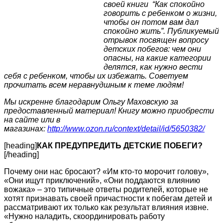
своей книги “Как спокойно
говорить с ребенком о жизни,
чтобы он потом вам дал
спокойно жить”. Публикуемый
отрывок посвящен вопросу
детских побегов: чем они
опасны, на какие категории
делятся, как нужно вести
себя с ребенком, чтобы их избежать. Советуем
прочитать всем неравнудшным к теме людям!
Мы искренне благодарим Ольгу Маховскую за
предоставленный материал! Книгу можно приобрести
на сайте или в
магазинах:
http://www.ozon.ru/context/detail/id/5650382/
[heading]
КАК ПРЕДУПРЕДИТЬ ДЕТСКИЕ ПОБЕГИ?
[/heading]
Почему они нас бросают? «Им кто-то морочит голову»,
«Они ищут приключений», «Они поддаются влиянию
вожака» – это типичные ответы родителей, которые не
хотят признавать своей причастности к побегам детей и
рассматривают их только как результат влияния извне.
«Нужно наладить, скоординировать работу