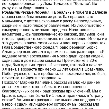
лет хорошо описаны у Льва Толстого в “Детстве”. Вот
умру, а они будут плакать…
Романтические побеги
.
На реальные побеги в далекие
страны способны немногие дети. Как правило, это
мальчишки, с детства склонные к риску, непоседливые,
озорные и часто плохо управляемые. Их любопытство и
самоуверенность не знают предела. Начитавшись,
насмотревшись приключенческих книжек, фильмов, они
готовы превратить свою жизнь в приключение. Иногда им
это удается в очень экзотичных и авантюрных вариантах.
Глава общественного фонда “Право ребенка” Борис
Альтшулер вспоминал в одном из наших разговоров: «Я
недавно читал воспоминания моего дяди, среди людей,
ходивших в дом нашей семьи на Пречистенке в 20-е
годы, был один интересный человек, который в начале
XX века в возрасте примерно 12 лет бежал в Бразилию.
Побег удался, он там проболтался несколько лет, но был,
к счастью, найден и возвращен».
Психолог Марина Капилина рассказывала: «В раннем
детстве многие готовы бежать из совершенно
благополучных семей ради жажды приключений. Мы с
братом, когда нам было 6 и 5 лет, отправились в “страну
сказки”. Активные граждане нас выловили по дороге к
метро и сдали милиционеру, которому мы рассказали
душераздирающую историю о папе-пьянице. Наш