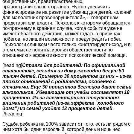
общественных, правительственных,
правоохранительных органов. Нужно увеличить
финансирование на развитие убежищ для детей, колоний
для малолетних правонарушителей», – говорят нам
представители власти. Психолог, к которому обращаются
по-прежнему в крайнем случае, когда события уже не
имеют обратного действия, может гадать о причинах
побегов, но лишен возможности предупредить побег.
Психологи слишком часто только констатируют исход, и в
этом смысле понятна ирония общественности по
отношению к эффективности психологической помощи.
[heading]
Справка для родителей: По официальной
статистике, сегодня из дому ежегодно бегут 50
тысяч детей. Примерно 30 процентов из них – из-за
плохих отношений с родителями, особенно с
отчимами. Еще 30 процентов беглецов дают семьи
алкоголиков. Убегающие от учебы составляют 18
процентов. Из-за элементарного отсутствия
внимания родителей (из-за эффекта “холодного
дома”) из семей уходят 12 процентов детей
.
[/heading]
Судьба ребенка на 100% зависит от того, есть ли рядом с
ним хотя бы один взрослый, которой день и ночь нес