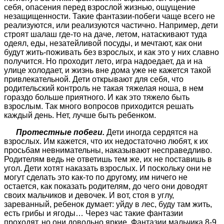
себя, опасения перед взрослой жизнью, ощущение
незащищенности. Такие фантазии-побеги чаще всего не
реализуются, или реализуются частично. Например, дети
строят шалаш где-то на даче, летом, натаскивают туда
одеял, еды, незатейливой посуды, и мечтают, как они
будут жить-поживать без взрослых, и как это у них славно
получится. Но проходит лето, игра надоедает, да и на
улице холодает, и жизнь вне дома уже не кажется такой
привлекательной. Дети открывают для себя, что
родительский контроль не такая тяжелая ноша, в нем
гораздо больше приятного. И как это тяжело быть
взрослым. Так много вопросов приходится решать
каждый день. Нет, лучше быть ребенком.
Протестные побеги.
Дети иногда сердятся на
взрослых. Им кажется, что их недостаточно любят, к их
просьбам невнимательны, наказывают несправедливо.
Родителям ведь не ответишь тем же, их не поставишь в
угол. Дети хотят наказать взрослых. И поскольку они не
могут сделать это как-то по другому, им ничего не
остается, как показать родителям, до чего они доводят
своих мальчиков и девочек. И вот, стоя в углу,
зареванный, ребенок думает: уйду в лес, буду там жить,
есть грибы и ягоды… Через час такие фантазии
проходят, но они довольно яркие. Фантазии мальчика 8-9