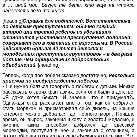
в … иной мир. Бегут те дети, кто еще на что-то
надеется и чего-то ищет.
[heading]
Справка для родителей: Вот статистика
по детским преступлениям: обычно каждый
второй или третий ребенок из убежавших
становится участником преступления, половина
совершает его в компании со взрослыми. В России
действует больше 40 тысяч детских и
молодежных преступных группировок – в два раза
больше, чем официальных подростковых
объединений.
[/heading]
Теперь, когда про побеги сказано достаточно,
несколько
приемов по предупреждению побегов
.
• Не нужно бояться говорить о побегах с детьми. Можно
рассказать о своих фантазиях, если они были в детстве.
«Я даже хотел бежать! И знаешь, что я придумал?»
Однажды отец рассказал мне о том, как он собрался
стать моряком и присматривал себе дизель, на крыше
которого можно добраться до Черного моря. Пришло
время, он вырос, закончил школу с золотой медалью, и
именно таким способом добрался до одесской
мореходки, поступил в нее и закончил с отличием, а
потом объездил (ходил на судне «Бежица») весь мир. Это