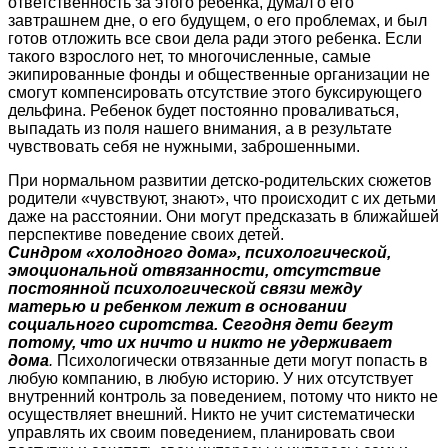
ответственность за этого ребенка, думал о его
завтрашнем дне, о его будущем, о его проблемах, и был
готов отложить все свои дела ради этого ребенка. Если
такого взрослого нет, то многочисленные, самые
экипированные фонды и общественные организации не
смогут компенсировать отсутствие этого буксирующего
дельфина. Ребенок будет постоянно проваливаться,
выпадать из поля нашего внимания, а в результате
чувствовать себя не нужными, заброшенными.
При нормальном развитии детско-родительских сюжетов
родители «чувствуют, знают», что происходит с их детьми
даже на расстоянии. Они могут предсказать в ближайшей
перспективе поведение своих детей.
Синдром «холодного дома», психологической,
эмоциональной отвязанности, отсутствие
постоянной психологической связи между
матерью и ребенком лежит в основании
социального сиротства. Сегодня дети бегут
потому, что их ничто и никто не удерживает
дома
.
Психологически отвязанные дети могут попасть в
любую компанию, в любую историю. У них отсутствует
внутренний контроль за поведением, потому что никто не
осуществляет внешний. Никто не учит систематически
управлять их своим поведением, планировать свои