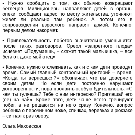
• Нужно сообщить о том, как обычно возвращают
беглецов. Милиционеры направляют детей в органы
опеки, сообщают адрес по месту жительства, уточняют,
живет ли реально там ребенок. А потом его в
сопровождении взрослого направят домой. Конечно,
первым делом накормят.
• Привлекательность побегов значительно уменьшится
после таких разговоров. Ореол «запретного плода»
исчезнет. «Подумаешь, – скажет такой мальчишка, – все
бегают, даже мой отец».
• Конечно, нужно отслеживать, как и с кем дети проводят
время. Самый главный контрольный критерий – время.
«Когда ты вернешься?» обозначает, что вы доверяете
своим детям. Но если дети постоянно нарушают
договоренности, пора проявить особую бдительность. «С
кем ты гуляешь? Тебе с ним интересно? Приглашай его
(ее) на чай». Кроме того, дети чаще всего тренируют
побег, а не решаются на него сразу. Конечно, вопрос
ребенка о перочинном ноже, спичках, веревках и рюкзаке
– сигнал к разговору.
Ольга Маховская