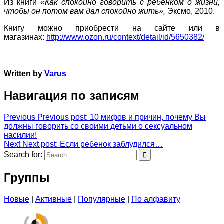
Из книги
«Как спокойно говорить с ребенком о жизни,
чтобы он потом вам дал спокойно жить»,
Эксмо, 2010.
Книгу можно приобрести на сайте или в
магазинах:
http://www.ozon.ru/context/detail/id/5650382/
Written by
Varus
Навигация по записям
Previous
Previous post:
10 мифов и причин, почему Вы
должны говорить со своими детьми о сексуальном
насилии!
Next
Next post:
Если ребенок заблудился…
Search for:
Группы
Новые
|
Активные
|
Популярные
|
По алфавиту