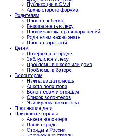
Публикации в СМИ
Архив старого форума
Родителям
Пропал ребенок
Безопасность в лесу
Профилактика правонарушений
Родителям важно знать
Пропал взрослый
Детям
Потерялся в городе
Заблудился в лесу
Проблемы в школе или дома
Проблемы в баторе
Волонтерам
Нужна ваша помощь
Анкета волонтера
Волонтерам и отрядам
Список волонтеров
Экипировка волонтера
Пропавшие дети
Поисковые отряды
Анкета волонтера
Наши отряды
Отряды в России
Зарубежные отряды