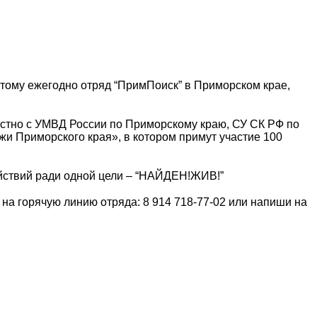
оэтому ежегодно отряд “ПримПоиск” в Приморском крае,
естно с УМВД России по Приморскому краю, СУ СК РФ по
и Приморского края», в котором примут участие 100
ействий ради одной цели – “НАЙДЕН!ЖИВ!”
на горячую линию отряда: 8 914 718-77-02 или напиши на