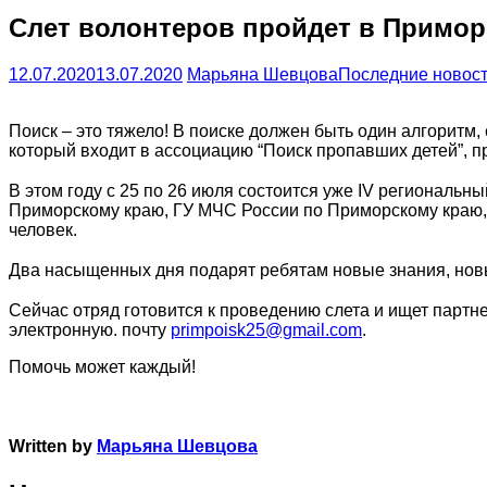
Слет волонтеров пройдет в Примор
12.07.2020
13.07.2020
Марьяна Шевцова
Последние новос
Поиск – это тяжело! В поиске должен быть один алгоритм,
который входит в ассоциацию “Поиск пропавших детей”, 
⠀
В этом году с 25 по 26 июля состоится уже IV региональ
Приморскому краю, ГУ МЧС России по Приморскому краю,
человек.
⠀
Два насыщенных дня подарят ребятам новые знания, новы
⠀
Сейчас отряд готовится к проведению слета и ищет партн
электронную. почту
primpoisk25@gmail.com
.
Помочь может каждый!
Written by
Марьяна Шевцова