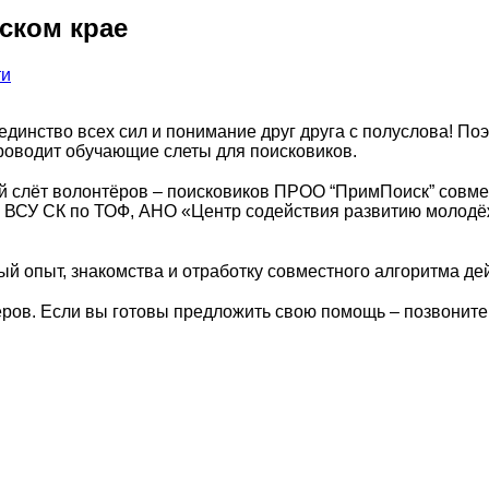
ском крае
ти
 единство всех сил и понимание друг друга с полуслова! П
проводит обучающие слеты для поисковиков.
ный слёт волонтёров – поисковиков ПРОО “ПримПоиск” совм
 ВСУ СК по ТОФ, АНО «Центр содействия развитию молодёж
й опыт, знакомства и отработку совместного алгоритма д
еров. Если вы готовы предложить свою помощь – позвоните 