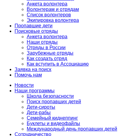
Анкета волонтера
Волонтерам и отрядам
Список волонтеров
Экипировка волонтера
Пропавшие дети
Поисковые отряды
Анкета волонтера
Наши отряды
Отряды в России
Зарубежные отряды
Как создать отряд
Как вступить в Ассоциацию
Заявка на поиск
Помочь нам
Новости
Наши программы
Школа безопасности
Поиск пропавших детей
Дети-сироты
Дети-рабы
Семейный киднеппинг
Буклеты и видеофайлы
Международный день пропавших детей
Сотрудничество