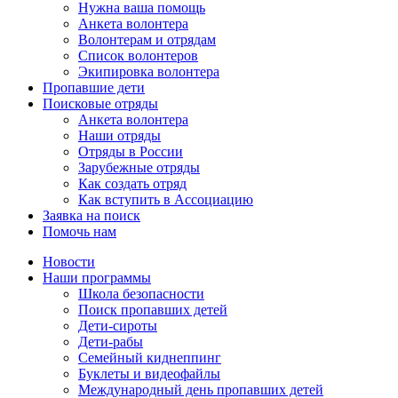
Нужна ваша помощь
Анкета волонтера
Волонтерам и отрядам
Список волонтеров
Экипировка волонтера
Пропавшие дети
Поисковые отряды
Анкета волонтера
Наши отряды
Отряды в России
Зарубежные отряды
Как создать отряд
Как вступить в Ассоциацию
Заявка на поиск
Помочь нам
Новости
Наши программы
Школа безопасности
Поиск пропавших детей
Дети-сироты
Дети-рабы
Семейный киднеппинг
Буклеты и видеофайлы
Международный день пропавших детей