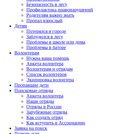
Безопасность в лесу
Профилактика правонарушений
Родителям важно знать
Пропал взрослый
Детям
Потерялся в городе
Заблудился в лесу
Проблемы в школе или дома
Проблемы в баторе
Волонтерам
Нужна ваша помощь
Анкета волонтера
Волонтерам и отрядам
Список волонтеров
Экипировка волонтера
Пропавшие дети
Поисковые отряды
Анкета волонтера
Наши отряды
Отряды в России
Зарубежные отряды
Как создать отряд
Как вступить в Ассоциацию
Заявка на поиск
Помочь нам