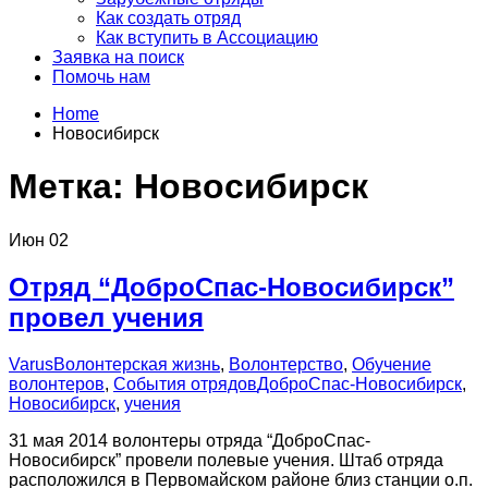
Как создать отряд
Как вступить в Ассоциацию
Заявка на поиск
Помочь нам
Home
Новосибирск
Метка:
Новосибирск
Июн
02
Отряд “ДоброСпас-Новосибирск”
провел учения
Varus
Волонтерская жизнь
,
Волонтерство
,
Обучение
волонтеров
,
События отрядов
ДоброСпас-Новосибирск
,
Новосибирск
,
учения
31 мая 2014 волонтеры отряда “ДоброСпас-
Новосибирск” провели полевые учения. Штаб отряда
расположился в Первомайском районе близ станции о.п.