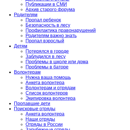
Публикации в СМИ
Архив старого форума
Родителям
Пропал ребенок
Безопасность в лесу
Профилактика правонарушений
Родителям важно знать
Пропал взрослый
Детям
Потерялся в городе
Заблудился в лесу
Проблемы в школе или дома
Проблемы в баторе
Волонтерам
Нужна ваша помощь
Анкета волонтера
Волонтерам и отрядам
Список волонтеров
Экипировка волонтера
Пропавшие дети
Поисковые отряды
Анкета волонтера
Наши отряды
Отряды в России
Зарубежные отряды