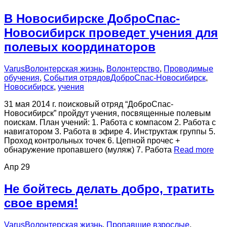
В Новосибирске ДоброСпас-
Новосибирск проведет учения для
полевых координаторов
Varus
Волонтерская жизнь
,
Волонтерство
,
Проводимые
обучения
,
События отрядов
ДоброСпас-Новосибирск
,
Новосибирск
,
учения
31 мая 2014 г. поисковый отряд “ДоброСпас-
Новосибирск” пройдут учения, посвященные полевым
поискам. План учений: 1. Работа с компасом 2. Работа с
навигатором 3. Работа в эфире 4. Инструктаж группы 5.
Проход контрольных точек 6. Цепной прочес +
обнаружение пропавшего (муляж) 7. Работа
Read more
Апр
29
Не бойтесь делать добро, тратить
свое время!
Varus
Волонтерская жизнь
,
Пропавшие взрослые
,