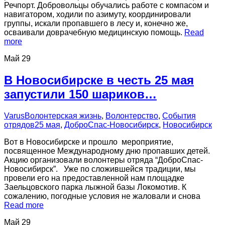
Речпорт. Добровольцы обучались работе с компасом и
навигатором, ходили по азимуту, координировали
группы, искали пропавшего в лесу и, конечно же,
осваивали доврачебную медицинскую помощь.
Read
more
Май
29
В Новосибирске в честь 25 мая
запустили 150 шариков…
Varus
Волонтерская жизнь
,
Волонтерство
,
События
отрядов
25 мая
,
ДоброСпас-Новосибирск
,
Новосибирск
Вот в Новосибирске и прошло мероприятие,
посвященное Международному дню пропавших детей.
Акцию организовали волонтеры отряда “ДоброСпас-
Новосибирск”. Уже по сложившейся традиции, мы
провели его на предоставленной нам площадке
Заельцовского парка лыжной базы Локомотив. К
сожалению, погодные условия не жаловали и снова
Read more
Май
29