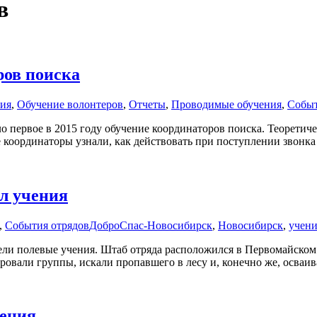
в
ров поиска
тия
,
Обучение волонтеров
,
Отчеты
,
Проводимые обучения
,
Событ
о первое в 2015 году обучение координаторов поиска. Теорети
 координаторы узнали, как действовать при поступлении звонк
л учения
,
События отрядов
ДоброСпас-Новосибирск
,
Новосибирск
,
учени
ли полевые учения. Штаб отряда расположился в Первомайском 
нировали группы, искали пропавшего в лесу и, конечно же, осв
чения