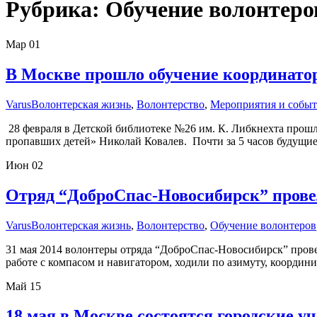
Рубрика:
Обучение волонтеро
Мар
01
В Москве прошло обучение координато
Varus
Волонтерская жизнь
,
Волонтерство
,
Мероприятия и собы
28 февраля в Детской библиотеке №26 им. К. Либкнехта прошл
пропавших детей» Николай Ковалев. Почти за 5 часов будущие
Июн
02
Отряд “ДоброСпас-Новосибирск” прове
Varus
Волонтерская жизнь
,
Волонтерство
,
Обучение волонтеров
31 мая 2014 волонтеры отряда “ДоброСпас-Новосибирск” прове
работе с компасом и навигатором, ходили по азимуту, коорди
Май
15
18 мая в Москве состоятся городские у