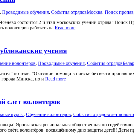
,
Проводимые обучения
,
События отрядов
Москва
,
Поиск пропав
е Ясенево состоится 2-й этап московских учений отряда “Поиск 
ить волонтеров работать на
Read more
публиканские учения
чение волонтеров
,
Проводимые обучения
,
События отрядов
Бела
Ангел” по теме: “Оказание помощи в поиске без вести пропавши
о города Минска, но и
Read more
й слет волонтеров
ьные курсы
,
Обучение волонтеров
,
События отрядов
слет волонт
ольцы! Ярославская региональная общественная по содействию 
ого слёта волонтёров, посвящённому дню защиты детей! Даты пр