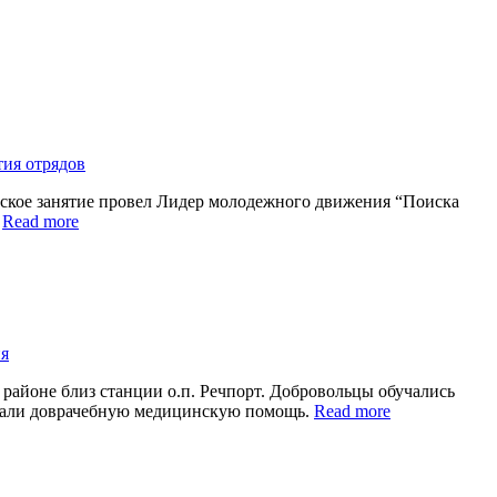
ия отрядов
ческое занятие провел Лидер молодежного движения “Поиска
а
Read more
я
районе близ станции о.п. Речпорт. Добровольцы обучались
аивали доврачебную медицинскую помощь.
Read more