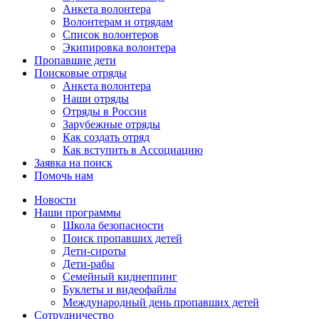
Анкета волонтера
Волонтерам и отрядам
Список волонтеров
Экипировка волонтера
Пропавшие дети
Поисковые отряды
Анкета волонтера
Наши отряды
Отряды в России
Зарубежные отряды
Как создать отряд
Как вступить в Ассоциацию
Заявка на поиск
Помочь нам
Новости
Наши программы
Школа безопасности
Поиск пропавших детей
Дети-сироты
Дети-рабы
Семейный киднеппинг
Буклеты и видеофайлы
Международный день пропавших детей
Сотрудничество