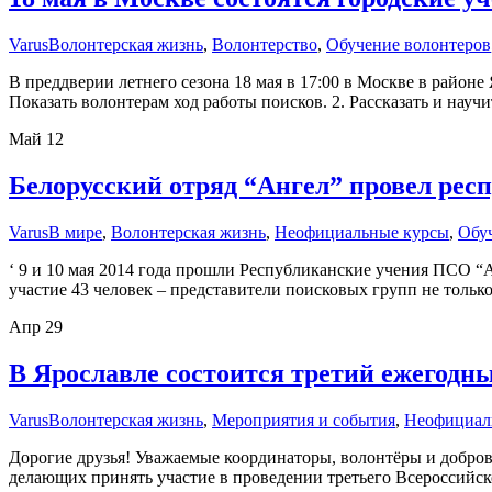
Varus
Волонтерская жизнь
,
Волонтерство
,
Обучение волонтеров
В преддверии летнего сезона 18 мая в 17:00 в Москве в район
Показать волонтерам ход работы поисков. 2. Рассказать и науч
Май
12
Белорусский отряд “Ангел” провел рес
Varus
В мире
,
Волонтерская жизнь
,
Неофициальные курсы
,
Обу
‘ 9 и 10 мая 2014 года прошли Республиканские учения ПСО “
участие 43 человек – представители поисковых групп не тольк
Апр
29
В Ярославле состоится третий ежегодны
Varus
Волонтерская жизнь
,
Мероприятия и события
,
Неофициал
Дорогие друзья! Уважаемые координаторы, волонтёры и добров
делающих принять участие в проведении третьего Всероссийск