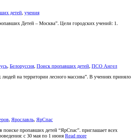
ших детей
,
учения
Пропавших Детей – Москва”. Цели городских учений: 1.
русь
,
Белоруссия
,
Поиск пропавших детей
,
ПСО Ангел
х людей на территории лесного массива”. В учениях приняло
еров
,
Ярославль
,
ЯрСпас
в поиске пропавших детей “ЯрСпас”. приглашает всех
оведения: с 30 мая по 1 июня
Read more