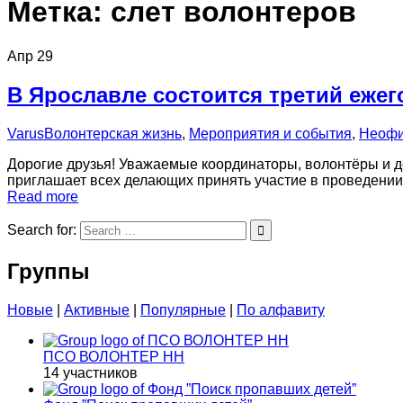
Метка:
слет волонтеров
Апр
29
В Ярославле состоится третий еже
Varus
Волонтерская жизнь
,
Мероприятия и события
,
Неофи
Дорогие друзья! Уважаемые координаторы, волонтёры и д
приглашает всех делающих принять участие в проведении 
Read more
Search for:
Группы
Новые
|
Активные
|
Популярные
|
По алфавиту
ПСО ВОЛОНТЕР НН
14 участников