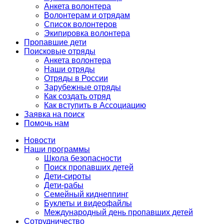
Анкета волонтера
Волонтерам и отрядам
Список волонтеров
Экипировка волонтера
Пропавшие дети
Поисковые отряды
Анкета волонтера
Наши отряды
Отряды в России
Зарубежные отряды
Как создать отряд
Как вступить в Ассоциацию
Заявка на поиск
Помочь нам
Новости
Наши программы
Школа безопасности
Поиск пропавших детей
Дети-сироты
Дети-рабы
Семейный киднеппинг
Буклеты и видеофайлы
Международный день пропавших детей
Сотрудничество