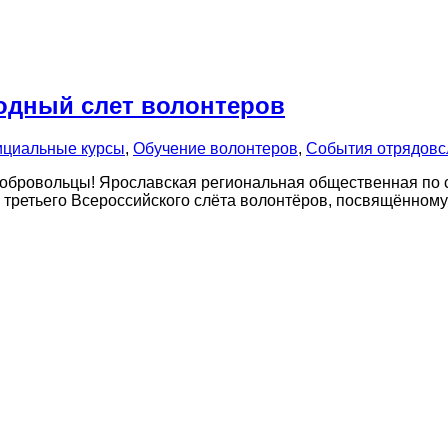
годный слет волонтеров
циальные курсы
,
Обучение волонтеров
,
События отрядов
с
обровольцы! Ярославская региональная общественная по с
третьего Всероссийского слёта волонтёров, посвящённому 