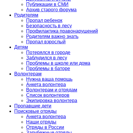
Публикации в СМИ
Архив старого форума
Родителям
Пропал ребенок
Безопасность в лесу
Профилактика правонарушений
Родителям важно знать
Пропал взрослый
Детям
Потерялся в городе
Заблудился в лесу
Проблемы в школе или дома
Проблемы в баторе
Волонтерам
Нужна ваша помощь
Анкета волонтера
Волонтерам и отрядам
Список волонтеров
Экипировка волонтера
Пропавшие дети
Поисковые отряды
Анкета волонтера
Наши отряды
Отряды в России
Зарубежные отряды