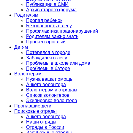
Публикации в СМИ
Архив старого форума
Родителям
Пропал ребенок
Безопасность в лесу
Профилактика правонарушений
Родителям важно знать
Пропал взрослый
Детям
Потерялся в городе
Заблудился в лесу
Проблемы в школе или дома
Проблемы в баторе
Волонтерам
Нужна ваша помощь
Анкета волонтера
Волонтерам и отрядам
Список волонтеров
Экипировка волонтера
Пропавшие дети
Поисковые отряды
Анкета волонтера
Наши отряды
Отряды в России
Зарубежные отряды