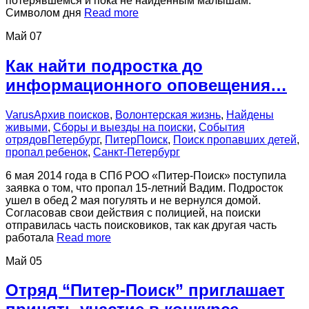
потерявшемся и пока не найденным малышам.
Символом дня
Read more
Май
07
Как найти подростка до
информационного оповещения…
Varus
Архив поисков
,
Волонтерская жизнь
,
Найдены
живыми
,
Сборы и выезды на поиски
,
События
отрядов
Петербург
,
ПитерПоиск
,
Поиск пропавших детей
,
пропал ребенок
,
Санкт-Петербург
6 мая 2014 года в СПб РОО «Питер-Поиск» поступила
заявка о том, что пропал 15-летний Вадим. Подросток
ушел в обед 2 мая погулять и не вернулся домой.
Согласовав свои действия с полицией, на поиски
отправилась часть поисковиков, так как другая часть
работала
Read more
Май
05
Отряд “Питер-Поиск” приглашает