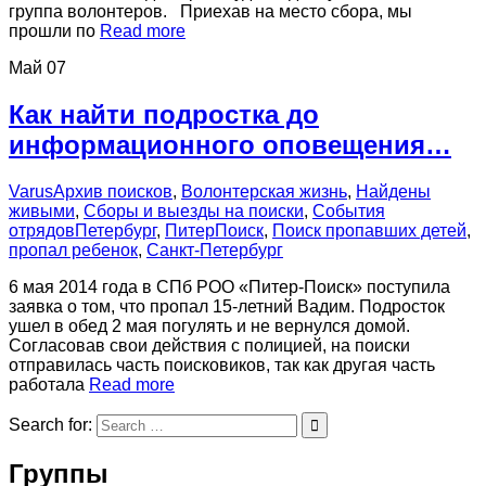
группа волонтеров. Приехав на место сбора, мы
прошли по
Read more
Май
07
Как найти подростка до
информационного оповещения…
Varus
Архив поисков
,
Волонтерская жизнь
,
Найдены
живыми
,
Сборы и выезды на поиски
,
События
отрядов
Петербург
,
ПитерПоиск
,
Поиск пропавших детей
,
пропал ребенок
,
Санкт-Петербург
6 мая 2014 года в СПб РОО «Питер-Поиск» поступила
заявка о том, что пропал 15-летний Вадим. Подросток
ушел в обед 2 мая погулять и не вернулся домой.
Согласовав свои действия с полицией, на поиски
отправилась часть поисковиков, так как другая часть
работала
Read more
Search for:
Группы