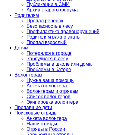
Публикации в СМИ
Архив старого форума
Родителям
Пропал ребенок
Безопасность в лесу
Профилактика правонарушений
Родителям важно знать
Пропал взрослый
Детям
Потерялся в городе
Заблудился в лесу
Проблемы в школе или дома
Проблемы в баторе
Волонтерам
Нужна ваша помощь
Анкета волонтера
Волонтерам и отрядам
Список волонтеров
Экипировка волонтера
Пропавшие дети
Поисковые отряды
Анкета волонтера
Наши отряды
Отряды в России
Зарубежные отряды