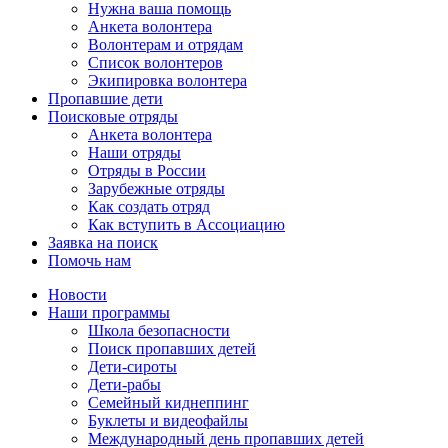
Нужна ваша помощь
Анкета волонтера
Волонтерам и отрядам
Список волонтеров
Экипировка волонтера
Пропавшие дети
Поисковые отряды
Анкета волонтера
Наши отряды
Отряды в России
Зарубежные отряды
Как создать отряд
Как вступить в Ассоциацию
Заявка на поиск
Помочь нам
Новости
Наши программы
Школа безопасности
Поиск пропавших детей
Дети-сироты
Дети-рабы
Семейный киднеппинг
Буклеты и видеофайлы
Международный день пропавших детей