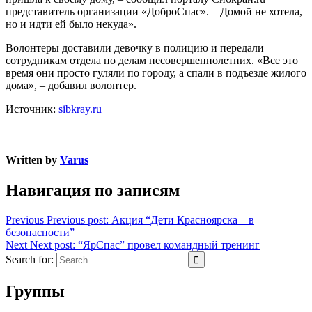
представитель организации «ДоброСпас». – Домой не хотела,
но и идти ей было некуда».
Волонтеры доставили девочку в полицию и передали
сотрудникам отдела по делам несовершеннолетних. «Все это
время они просто гуляли по городу, а спали в подъезде жилого
дома», – добавил волонтер.
Источник:
sibkray.ru
Written by
Varus
Навигация по записям
Previous
Previous post:
Акция “Дети Красноярска – в
безопасности”
Next
Next post:
“ЯрСпас” провел командный тренинг
Search for:
Группы