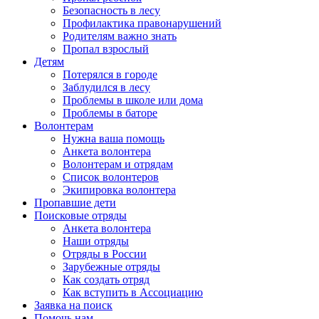
Безопасность в лесу
Профилактика правонарушений
Родителям важно знать
Пропал взрослый
Детям
Потерялся в городе
Заблудился в лесу
Проблемы в школе или дома
Проблемы в баторе
Волонтерам
Нужна ваша помощь
Анкета волонтера
Волонтерам и отрядам
Список волонтеров
Экипировка волонтера
Пропавшие дети
Поисковые отряды
Анкета волонтера
Наши отряды
Отряды в России
Зарубежные отряды
Как создать отряд
Как вступить в Ассоциацию
Заявка на поиск
Помочь нам