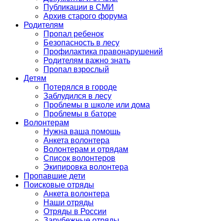
Публикации в СМИ
Архив старого форума
Родителям
Пропал ребенок
Безопасность в лесу
Профилактика правонарушений
Родителям важно знать
Пропал взрослый
Детям
Потерялся в городе
Заблудился в лесу
Проблемы в школе или дома
Проблемы в баторе
Волонтерам
Нужна ваша помощь
Анкета волонтера
Волонтерам и отрядам
Список волонтеров
Экипировка волонтера
Пропавшие дети
Поисковые отряды
Анкета волонтера
Наши отряды
Отряды в России
Зарубежные отряды