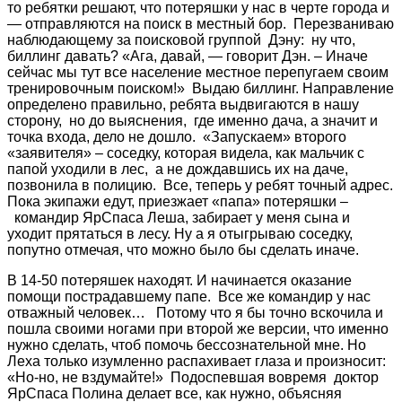
то ребятки решают, что потеряшки у нас в черте города и
— отправляются на поиск в местный бор. Перезваниваю
наблюдающему за поисковой группой Дэну: ну что,
биллинг давать? «Ага, давай, — говорит Дэн. – Иначе
сейчас мы тут все население местное перепугаем своим
тренировочным поиском!» Выдаю биллинг. Направление
определено правильно, ребята выдвигаются в нашу
сторону, но до выяснения, где именно дача, а значит и
точка входа, дело не дошло. «Запускаем» второго
«заявителя» – соседку, которая видела, как мальчик с
папой уходили в лес, а не дождавшись их на даче,
позвонила в полицию. Все, теперь у ребят точный адрес.
Пока экипажи едут, приезжает «папа» потеряшки –
командир ЯрСпаса Леша, забирает у меня сына и
уходит прятаться в лесу. Ну а я отыгрываю соседку,
попутно отмечая, что можно было бы сделать иначе.
В 14-50 потеряшек находят. И начинается оказание
помощи пострадавшему папе. Все же командир у нас
отважный человек… Потому что я бы точно вскочила и
пошла своими ногами при второй же версии, что именно
нужно сделать, чтоб помочь бессознательной мне. Но
Леха только изумленно распахивает глаза и произносит:
«Но-но, не вздумайте!» Подоспевшая вовремя доктор
ЯрСпаса Полина делает все, как нужно, объясняя