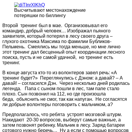
Высчитывают местонахождение
потеряшки по биллингу
Второй тренинг был в мае. Организовывал его
командир, добрый человек… Изображал пьяного
заявителя, который потерял в лесу своего друга –
глухого охотника Максима по фамилии Бубликов-
Пельмень. Смеялись мы тогда меньше, но мне лично
этот тренинг дал бесценный опыт координации лесного
поиска, пусть и не самой удачной, но тренинг есть
тренинг.
В конце августа кто-то из волонтеров завел речь: «А
тренинг будет?» Переглянулись с Дэном: а давай? – А
давай! – согласился Дэн. Через несколько дней родилась
легенда. Папа с сыном пошли в лес, там папе стало
плохо. Сын позвонил на 112, но где произошла
беда, объяснить не смог, так как напуган. Не согласятся
ли добрые волонтеры поговорить с мальчиком, а?
Предполагалось, что ребята устроят мозговой штурм.
Накидают 20-30 вопросов, выберут самые важные, а
затем позвонят ребенку. Мальчик в лесу. Заряд батареи
сотового нужно беречь… Ну а если с помощью вопросов