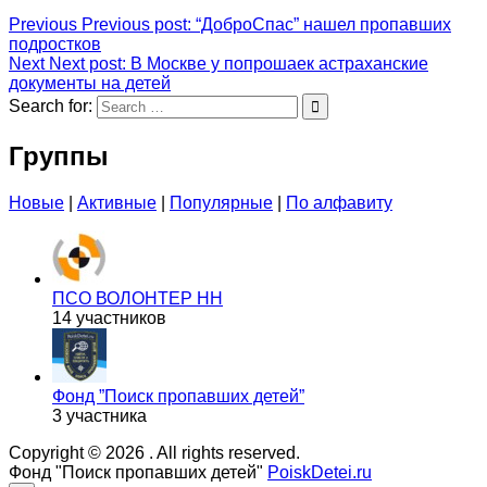
Previous
Previous post:
“ДоброСпас” нашел пропавших
подростков
Next
Next post:
В Москве у попрошаек астраханские
документы на детей
Search for:
Группы
Новые
|
Активные
|
Популярные
|
По алфавиту
ПСО ВОЛОНТЕР НН
14 участников
Фонд ”Поиск пропавших детей”
3 участника
Copyright © 2026
. All rights reserved.
Фонд "Поиск пропавших детей"
PoiskDetei.ru