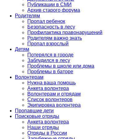
Публикации в СМИ
Архив старого форума
Родителям
Пропал ребенок
Безопасность в лесу
Профилактика правонарушений
Родителям важно знать
Пропал взрослый
Детям
Потерялся в городе
Заблудился в лесу
Проблемы в школе или дома
Проблемы в баторе
Волонтерам
Нужна ваша помощь
Анкета волонтера
Волонтерам и отрядам
Список волонтеров
Экипировка волонтера
Пропавшие дети
Поисковые отряды
Анкета волонтера
Наши отряды
Отряды в России
Зарубежные отряды