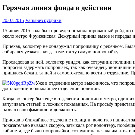
Горячая линия фонда в действии
20.07.2015
Varus
Без рубрики
15 июля 2015 года был проведен незапланированный рейд по 
около метро Фрунзенская. Дежурный принял вызов и передал и
Приехав, волонтер не обнаружил попрошайку с ребенком. Была
собирался уезжать, когда заметил ту самую попрошайку.
Проследовав за ней, волонтер увидел, как сотрудник полиции
попросил задержать попрошаек, так как очевидец, звонивший н
пришлось бежать за ней и самостоятельно вести в отделение. 
Уже в отделение метро выяснилось, что попроша
доставлении в ближайшее отделение полиции.
Когда волонтер был еще в отделении полиции в метро, один из
запугивать статьей о ложных показаниях. На просьбу представи
назвал свою фамилию и должность.
Приехав в ближайшее отделение полиции, волонтер написал за
показательно вызвала скорую, затыкала рот волонтеру, пообеща
кабинета, где были попрошайки, сотрудница начала им что-то ш