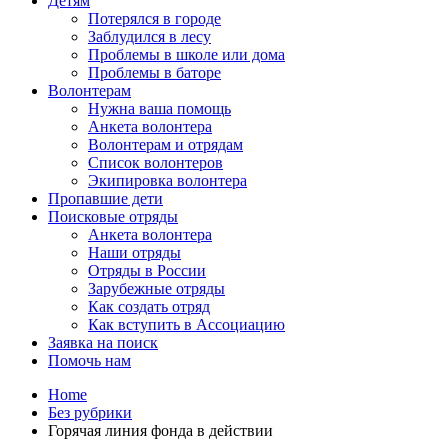
Детям
Потерялся в городе
Заблудился в лесу
Проблемы в школе или дома
Проблемы в баторе
Волонтерам
Нужна ваша помощь
Анкета волонтера
Волонтерам и отрядам
Список волонтеров
Экипировка волонтера
Пропавшие дети
Поисковые отряды
Анкета волонтера
Наши отряды
Отряды в России
Зарубежные отряды
Как создать отряд
Как вступить в Ассоциацию
Заявка на поиск
Помочь нам
Home
Без рубрики
Горячая линия фонда в действии