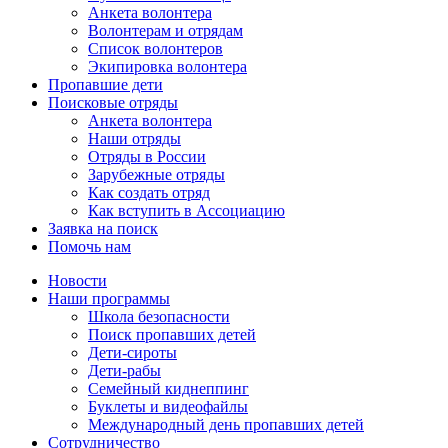
Анкета волонтера
Волонтерам и отрядам
Список волонтеров
Экипировка волонтера
Пропавшие дети
Поисковые отряды
Анкета волонтера
Наши отряды
Отряды в России
Зарубежные отряды
Как создать отряд
Как вступить в Ассоциацию
Заявка на поиск
Помочь нам
Новости
Наши программы
Школа безопасности
Поиск пропавших детей
Дети-сироты
Дети-рабы
Семейный киднеппинг
Буклеты и видеофайлы
Международный день пропавших детей
Сотрудничество