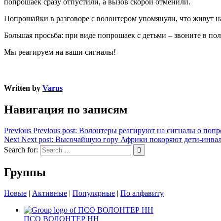
попрошаек сразу отпустили, а вызов скорой отменили.
Попрошайки в разговоре с волонтером упомянули, что живут н
Большая просьба: при виде попрошаек с детьми – звоните в по
Мы реагируем на ваши сигналы!
Written by
Varus
Навигация по записям
Previous
Previous post:
Волонтеры реагируют на сигналы о попр
Next
Next post:
Высочайшую гору Африки покоряют дети-инвал
Search for:
Группы
Новые
|
Активные
|
Популярные
|
По алфавиту
ПСО ВОЛОНТЕР НН