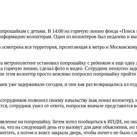
попрошайкам с детьми. В 14:00 на горячую линию фонда «Поиск
нформацию волонтерам. Один из волонтеров был недалеко и вые
 осмотрена вся территория, прилегающая к метро и Московскому
 на метрополитене остановил попрошайку с ребенком и еще одн
а горячую линию, сделал фото и видео. Сотрудник неохотно заде
При этом волонтер просто вежливо попросил попрошайку пройти с
ек уже задерживали сегодня, и они как раз возвращались из отд
 сотрудников позвонил своему начальству (как понял волонтер), 
тся, сотрудник ушел от ответа, попросив вначале представится во
явление на попрошайку. Затем хотел пообщаться в ИПДН, но она
ла, что на следующий день его вызовут для дачи объяснения, но 
ептать, а потом и вовсе закрыла дверь, чтобы ничего не было с