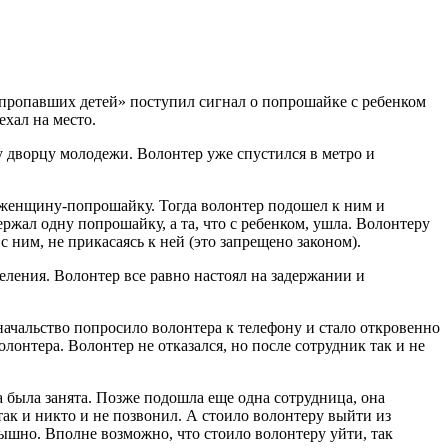
 пропавших детей» поступил сигнал о попрошайке с ребенком
хал на место.
 дворцу молодежи. Волонтер уже спустился в метро и
у женщину-попрошайку. Тогда волонтер подошел к ним и
ржал одну попрошайку, а та, что с ребенком, ушла. Волонтеру
 ним, не прикасаясь к ней (это запрещено законом).
еления. Волонтер все равно настоял на задержании и
начальство попросило волонтера к телефону и стало откровенно
лонтера. Волонтер не отказался, но после сотрудник так и не
 была занята. Позже подошла еще одна сотрудница, она
так и никто и не позвонил. А стоило волонтеру выйти из
лышно. Вполне возможно, что стоило волонтеру уйти, так