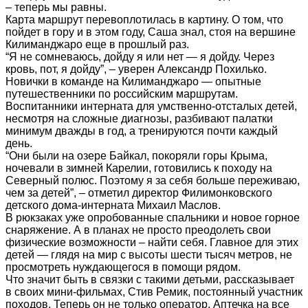
– теперь мы равны.
Карта маршрут перевоплотилась в картину. О том, что
пойдет в гору и в этом году, Саша знал, стоя на вершине
Килиманджаро еще в прошлый раз.
“Я не сомневаюсь, дойду я или нет — я дойду. Через
кровь, пот, я дойду”, – уверен Александр Похилько.
Новички в команде на Килиманджаро — опытные
путешественники по российским маршрутам.
Воспитанники интерната для умственно-отсталых детей,
несмотря на сложные диагнозы, разбивают палатки
минимум дважды в год, а тренируются почти каждый
день.
“Они были на озере Байкал, покоряли горы Крыма,
ночевали в зимней Карелии, готовились к походу на
Северный полюс. Поэтому я за себя больше переживаю,
чем за детей”, – отметил директор Филимонковского
детского дома-интерната Михаил Маслов.
В рюкзаках уже опробованные спальники и новое горное
снаряжение. А в планах не просто преодолеть свои
физические возможности – найти себя. Главное для этих
детей — глядя на мир с высоты шести тысяч метров, не
просмотреть нуждающегося в помощи рядом.
Что значит быть в связки с такими детьми, рассказывает
в своих мини-фильмах, Стив Ремик, постоянный участник
походов. Теперь он не только оператор. Аптечка на все