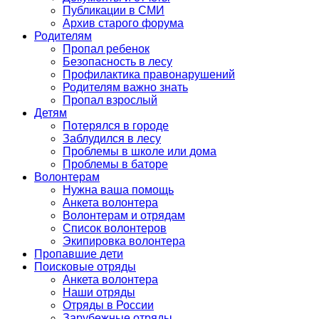
Публикации в СМИ
Архив старого форума
Родителям
Пропал ребенок
Безопасность в лесу
Профилактика правонарушений
Родителям важно знать
Пропал взрослый
Детям
Потерялся в городе
Заблудился в лесу
Проблемы в школе или дома
Проблемы в баторе
Волонтерам
Нужна ваша помощь
Анкета волонтера
Волонтерам и отрядам
Список волонтеров
Экипировка волонтера
Пропавшие дети
Поисковые отряды
Анкета волонтера
Наши отряды
Отряды в России
Зарубежные отряды