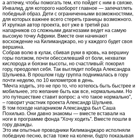
а аптечку, чтобы помогать тем, кто пойдет с ним в связке.
Инвалид, для которого наоборот главное — запечатлеть
победный образ. Дети с ограниченными возможностями,
для которых важнее всего стереть границы возможного.
И хрупкая автор проекта, вот уже в третий раз
напарников со сложными диагнозами ведет на самую
высокую точку Африки. Вместе они начинают
восхождение на Килиманджаро, но у каждого будет своя
вершина.
Собрав волю в кулак, сбивая руки в кровь, на вершину
горы ползком, почти обессилевший от боли, нехватки
кислорода и боязни высоты, но счастливый: покорил
гору, преодолел себя. Так выглядит победа Александра
Шульчева. В прошлом году группа поднималась в гору
почти неделю, по 10 километров в день.
“Мечта ходить, это не про то, что хотелось быть быстрее и
мобильнее, это желание быть как все, нормальными. Но
это путешествие ставит вопрос: а что такое нормально”,
– говорит участник проекта Александр Шульчев.
В том походе напарником Александра был Саша
Похилько. Они давно знакомы — вместе вставали на
ноги в программе фонда “Хочу ходить”. Вместе пошли в
гору дважды.
Это им опытные проводники Килиманджаро исполняли
победную песню, встав тоже на колени, будто показывая