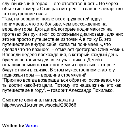
случаи жизни в горах — его ответственность. Но через
объектив камеры Стив рассмотрел — главное лекарство
это внутренние силы.
“Там, на вершине, после всех трудностей вдруг
понимаешь, что это больше, чем восхождение на
вершину горы. Для детей, которые поднимаются на
протезах без рук и ног, со сложными диагнозами, для них
это не просто путешествие из точки А в точку Б, это
путешествие внутри себя, когда ты понимаешь, что
сделал что-то важное”, – отмечает фотограф Стив Ремин.
Впереди неделя восхождения, в который каждый день
будет испытанием для всех участников. Детей с
ограниченными возможностями и взрослых, которые
будут с ними в связке. В этом мужественном старте у
подножья горы — вершина стремлений.
“Приятно всегда возвращаться обратно, осознавая, что
ты достиг какой-то цели. Потому что наша жизнь, это как
путешествие в гору”, – говорит Александр Похилько.
Смотрите оригинал материала на
http://www.1tv.ru/news/social/288966
Written by
Varus