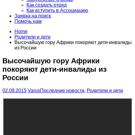
Как создать отряд
Как вступить в Ассоциацию
Заявка на поиск
Помочь нам
Home
Родители и дети
Высочайшую гору Африки покоряют дети-инвалиды
из России
Высочайшую гору Африки
покоряют дети-инвалиды из
России
02.08.2015
Varus
Последние новости
,
Родители и дети