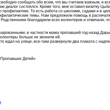
вободно сообщать обо всем, что мы считаем важным, и все
таю диалог состоялся. Кроме того, мне оставил визитку Цы
 профилактике. То есть работа со школами, садами и в цел
офилактические темы. Нам предложили помощь в распечатке
и. Родственники благодарили всех волонтеров и отмечали, 
арованными, в частности мама пропавшей год назад Дарьи Ф
волонтеры больше не звонили ей.
кто ждал на улице, все-таки развернули два плаката с над
 Пропавших Детей»
я