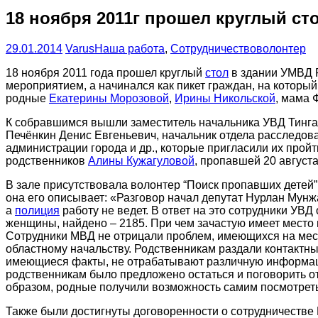
18 ноября 2011г прошел круглый ст
29.01.2014
Varus
Наша работа
,
Сотрудничество
волонтер
18 ноября 2011 года прошел круглый
стол
в здании УМВД Р
мероприятием, а начинался как пикет граждан, на котор
родные
Екатерины Морозовой
,
Ирины Никольской
, мама 
К собравшимся вышли заместитель начальника УВД Тингае
Печёнкин Денис Евгеньевич, начальник отдела расследо
администрации города и др., которые пригласили их пройт
родственников
Алины Кужагуловой
, пропавшей 20 август
В зале присутствовала волонтер “Поиск пропавших детей”
она его описывает: «Разговор начал депутат Нурлан Мунжа
а
полиция
работу не ведет. В ответ на это сотрудники УВД
женщины, найдено – 2185. При чем зачастую имеет место 
Сотрудники МВД не отрицали проблем, имеющихся на места
областному начальству. Родственникам раздали контактные
имеющиеся факты, не отрабатывают различную информацию
родственникам было предложено остаться и поговорить отд
образом, родные получили возможность самим посмотреть
Также были достигнуты договоренности о сотрудничестве 