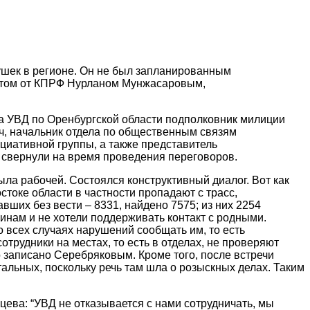
ушек в регионе. Он не был запланированным
утатом от КПРФ Нурланом Мунжасаровым,
а УВД по Оренбургской области подполковник милиции
ч, начальник отдела по общественным связям
ициативной группы, а также представитель
ни свернули на время проведения переговоров.
ла рабочей. Состоялся конструктивный диалог. Вот как
стоке области в частности пропадают с трасс,
авших без вести – 8331, найдено 7575; из них 2254
чинам и не хотели поддерживать контакт с родными.
 всех случаях нарушений сообщать им, то есть
трудники на местах, то есть в отделах, не проверяют
 записано Серебряковым. Кроме того, после встречи
альных, поскольку речь там шла о розыскных делах. Таким
цева: “УВД не отказывается с нами сотрудничать, мы