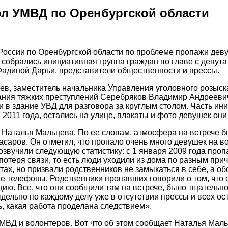
ол УМВД по Оренбургской области
оссии по Оренбургской области по проблеме пропажи дев
ый собрались инициативная группа граждан во главе с деп
Фадиной Дарьи, представители общественности и прессы.
в, заместитель начальника Управления уголовного розыск
вания тяжких преступлений Серебряков Владимир Андрееви
и в здание УВД для разговора за круглым столом. Часть ин
а 2011 года, остались на улице, плакаты и фото девушек о
 Наталья Мальцева. По ее словам, атмосфера на встрече бы
саров. Он отметил, что пропало очень много девушек на во
 озвучили следующую статистику: с 1 января 2009 года проп
потеря связи, то есть люди уходили из дома по разным при
х, но призвали родственников не замыкаться в себе, а обо
 телефоны. Родственники пропавших говорили о том, что со
. Все, что они сообщили там на встрече, было тщательно
ельно по каждому делу уже в отсутствии прессы и всех ост
, какая работа проделана следствием».
МВД и волонтеров. Вот что об этом сообщает Наталья Маль