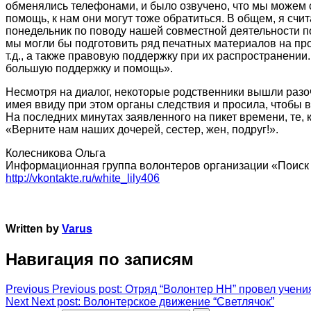
обменялись телефонами, и было озвучено, что мы можем с
помощь, к нам они могут тоже обратиться. В общем, я счи
понедельник по поводу нашей совместной деятельности по
мы могли бы подготовить ряд печатных материалов на пр
т.д., а также правовую поддержку при их распространени
большую поддержку и помощь».
Несмотря на диалог, некоторые родственники вышли разоч
имея ввиду при этом органы следствия и просила, чтобы 
На последних минутах заявленного на пикет времени, те, 
«Верните нам наших дочерей, сестер, жен, подруг!».
Колесникова Ольга
Информационная группа волонтеров организации «Поиск
http://vkontakte.ru/white_lily406
Written by
Varus
Навигация по записям
Previous
Previous post:
Отряд “Волонтер НН” провел учени
Next
Next post:
Волонтерское движение “Светлячок”