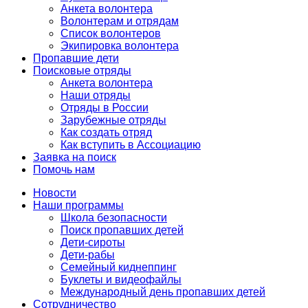
Анкета волонтера
Волонтерам и отрядам
Список волонтеров
Экипировка волонтера
Пропавшие дети
Поисковые отряды
Анкета волонтера
Наши отряды
Отряды в России
Зарубежные отряды
Как создать отряд
Как вступить в Ассоциацию
Заявка на поиск
Помочь нам
Новости
Наши программы
Школа безопасности
Поиск пропавших детей
Дети-сироты
Дети-рабы
Семейный киднеппинг
Буклеты и видеофайлы
Международный день пропавших детей
Сотрудничество