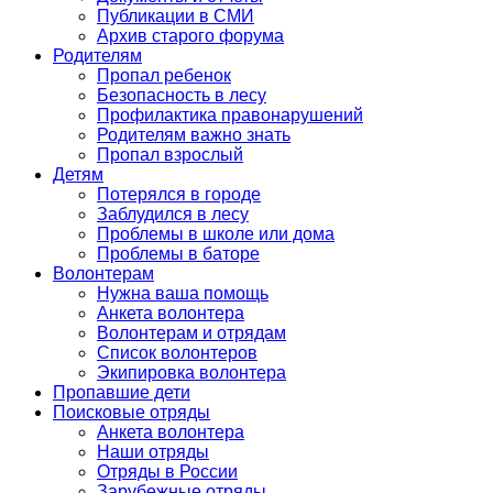
Публикации в СМИ
Архив старого форума
Родителям
Пропал ребенок
Безопасность в лесу
Профилактика правонарушений
Родителям важно знать
Пропал взрослый
Детям
Потерялся в городе
Заблудился в лесу
Проблемы в школе или дома
Проблемы в баторе
Волонтерам
Нужна ваша помощь
Анкета волонтера
Волонтерам и отрядам
Список волонтеров
Экипировка волонтера
Пропавшие дети
Поисковые отряды
Анкета волонтера
Наши отряды
Отряды в России
Зарубежные отряды