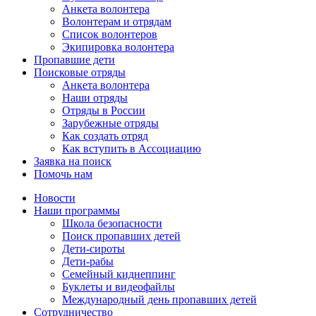
Анкета волонтера
Волонтерам и отрядам
Список волонтеров
Экипировка волонтера
Пропавшие дети
Поисковые отряды
Анкета волонтера
Наши отряды
Отряды в России
Зарубежные отряды
Как создать отряд
Как вступить в Ассоциацию
Заявка на поиск
Помочь нам
Новости
Наши программы
Школа безопасности
Поиск пропавших детей
Дети-сироты
Дети-рабы
Семейный киднеппинг
Буклеты и видеофайлы
Международный день пропавших детей
Сотрудничество