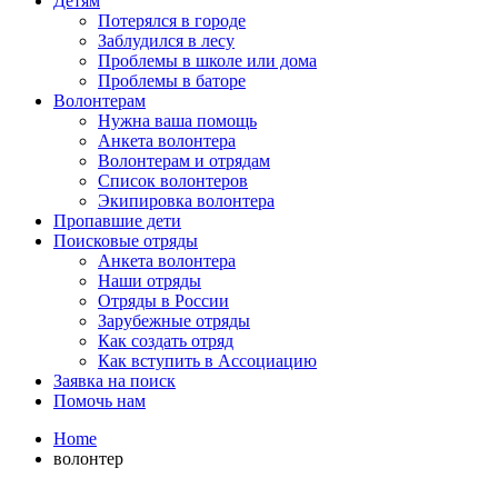
Детям
Потерялся в городе
Заблудился в лесу
Проблемы в школе или дома
Проблемы в баторе
Волонтерам
Нужна ваша помощь
Анкета волонтера
Волонтерам и отрядам
Список волонтеров
Экипировка волонтера
Пропавшие дети
Поисковые отряды
Анкета волонтера
Наши отряды
Отряды в России
Зарубежные отряды
Как создать отряд
Как вступить в Ассоциацию
Заявка на поиск
Помочь нам
Home
волонтер