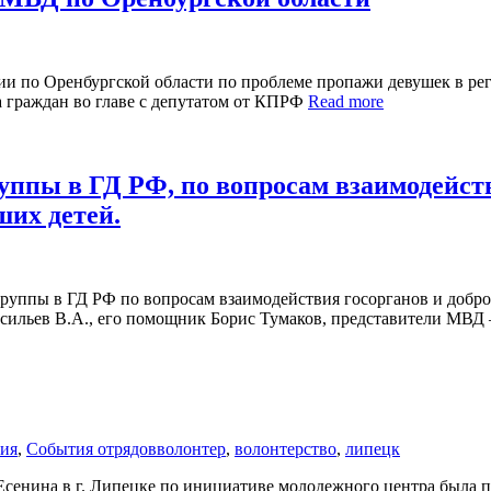
ии по Оренбургской области по проблеме пропажи девушек в ре
а граждан во главе с депутатом от КПРФ
Read more
уппы в ГД РФ, по вопросам взаимодейст
ших детей.
 группы в ГД РФ по вопросам взаимодействия госорганов и добр
асильев В.А., его помощник Борис Тумаков, представители МВ
тия
,
События отрядов
волонтер
,
волонтерство
,
липецк
. Есенина в г. Липецке по инициативе молодежного центра была 