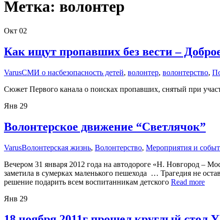
Метка:
волонтер
Окт
02
Как ищут пропавших без вести – Добро
Varus
СМИ о нас
безопасность детей
,
волонтер
,
волонтерство
,
По
Сюжет Первого канала о поисках пропавших, снятый при участ
Янв
29
Волонтерское движение “Светлячок”
Varus
Волонтерская жизнь
,
Волонтерство
,
Мероприятия и собы
Вечером 31 января 2012 года на автодороге «Н. Новгород – Мо
заметила в сумерках маленького пешехода … Трагедия не ост
решение подарить всем воспитанникам детского
Read more
Янв
29
18 ноября 2011г прошел круглый стол 