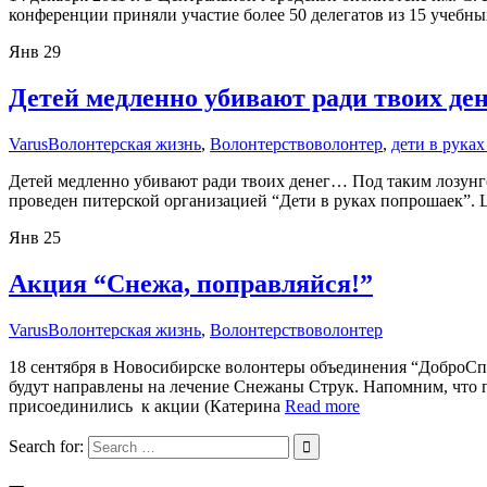
конференции приняли участие более 50 делегатов из 15 учебн
Янв
29
Детей медленно убивают ради твоих де
Varus
Волонтерская жизнь
,
Волонтерство
волонтер
,
дети в рука
Детей медленно убивают ради твоих денег… Под таким лозунго
проведен питерской организацией “Дети в руках попрошаек”. 
Янв
25
Акция “Снежа, поправляйся!”
Varus
Волонтерская жизнь
,
Волонтерство
волонтер
18 сентября в Новосибирске волонтеры объединения “ДоброСп
будут направлены на лечение Снежаны Струк. Напомним, что 
присоединились к акции (Катерина
Read more
Search for: