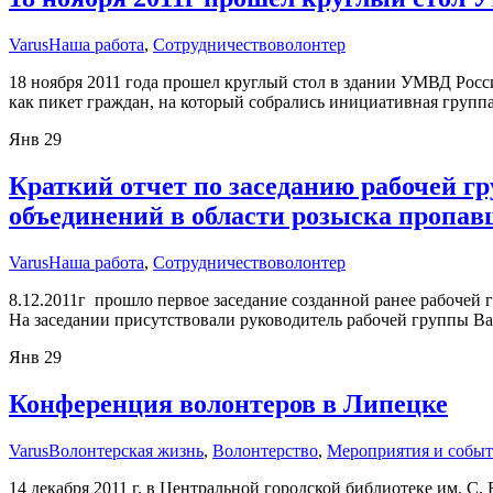
Varus
Наша работа
,
Сотрудничество
волонтер
18 ноября 2011 года прошел круглый стол в здании УМВД Росс
как пикет граждан, на который собрались инициативная групп
Янв
29
Краткий отчет по заседанию рабочей гр
объединений в области розыска пропав
Varus
Наша работа
,
Сотрудничество
волонтер
8.12.2011г прошло первое заседание созданной ранее рабочей
На заседании присутствовали руководитель рабочей группы В
Янв
29
Конференция волонтеров в Липецке
Varus
Волонтерская жизнь
,
Волонтерство
,
Мероприятия и собы
14 декабря 2011 г. в Центральной городской библиотеке им. С