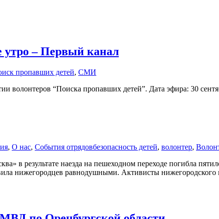
е утро – Первый канал
иск пропавших детей
,
СМИ
ии волонтеров “Поиска пропавших детей”. Дата эфира: 30 сентя
тия
,
О нас
,
События отрядов
безопасность детей
,
волонтер
,
Волон
сква» в результате наезда на пешеходном переходе погибла пят
авила нижегородцев равнодушными. Активисты нижегородского 
УМВД по Оренбургской области