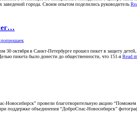
ых заведений города. Своим опытом поделились руководитель
Re
нег…
х попрошаек
м 30 октября в Санкт-Петербурге прошел пикет в защиту детей,
Целью пикета было донести до общественности, что 151-я
Read m
ас-Новосибирск” провели благотворительную акцию “Поможем Сн
при поддержке объединения “ДоброСпас-Новосибирск” фотограф