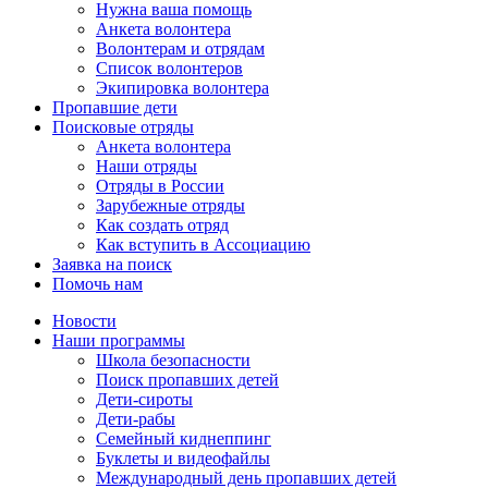
Нужна ваша помощь
Анкета волонтера
Волонтерам и отрядам
Список волонтеров
Экипировка волонтера
Пропавшие дети
Поисковые отряды
Анкета волонтера
Наши отряды
Отряды в России
Зарубежные отряды
Как создать отряд
Как вступить в Ассоциацию
Заявка на поиск
Помочь нам
Новости
Наши программы
Школа безопасности
Поиск пропавших детей
Дети-сироты
Дети-рабы
Семейный киднеппинг
Буклеты и видеофайлы
Международный день пропавших детей