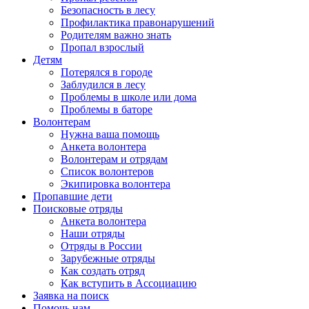
Безопасность в лесу
Профилактика правонарушений
Родителям важно знать
Пропал взрослый
Детям
Потерялся в городе
Заблудился в лесу
Проблемы в школе или дома
Проблемы в баторе
Волонтерам
Нужна ваша помощь
Анкета волонтера
Волонтерам и отрядам
Список волонтеров
Экипировка волонтера
Пропавшие дети
Поисковые отряды
Анкета волонтера
Наши отряды
Отряды в России
Зарубежные отряды
Как создать отряд
Как вступить в Ассоциацию
Заявка на поиск
Помочь нам