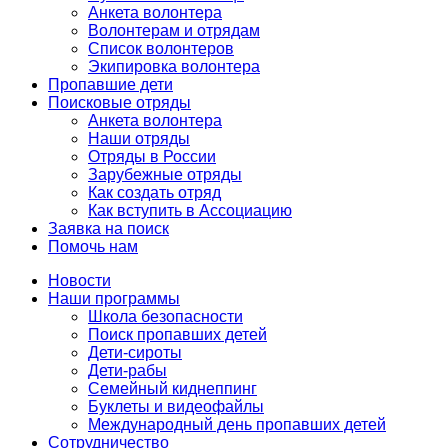
Анкета волонтера
Волонтерам и отрядам
Список волонтеров
Экипировка волонтера
Пропавшие дети
Поисковые отряды
Анкета волонтера
Наши отряды
Отряды в России
Зарубежные отряды
Как создать отряд
Как вступить в Ассоциацию
Заявка на поиск
Помочь нам
Новости
Наши программы
Школа безопасности
Поиск пропавших детей
Дети-сироты
Дети-рабы
Семейный киднеппинг
Буклеты и видеофайлы
Международный день пропавших детей
Сотрудничество