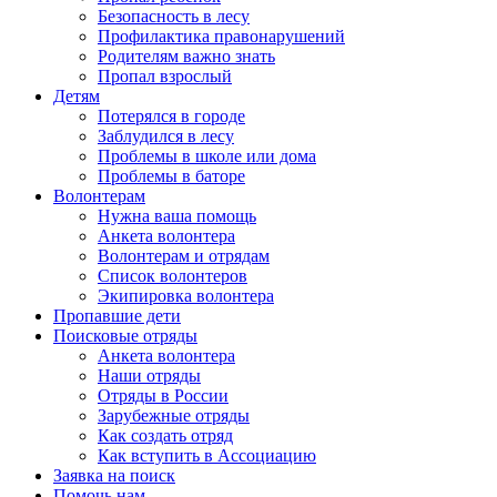
Безопасность в лесу
Профилактика правонарушений
Родителям важно знать
Пропал взрослый
Детям
Потерялся в городе
Заблудился в лесу
Проблемы в школе или дома
Проблемы в баторе
Волонтерам
Нужна ваша помощь
Анкета волонтера
Волонтерам и отрядам
Список волонтеров
Экипировка волонтера
Пропавшие дети
Поисковые отряды
Анкета волонтера
Наши отряды
Отряды в России
Зарубежные отряды
Как создать отряд
Как вступить в Ассоциацию
Заявка на поиск
Помочь нам