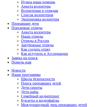
Нужна ваша помощь
Анкета волонтера
Волонтерам и отрядам
Список волонтеров
Экипировка волонтера
Пропавшие дети
Поисковые отряды
Анкета волонтера
Наши отряды
Отряды в России
Зарубежные отряды
Как создать отряд
Как вступить в Ассоциацию
Заявка на поиск
Помочь нам
Новости
Наши программы
Школа безопасности
Поиск пропавших детей
Дети-сироты
Дети-рабы
Семейный киднеппинг
Буклеты и видеофайлы
Международный день пропавших детей