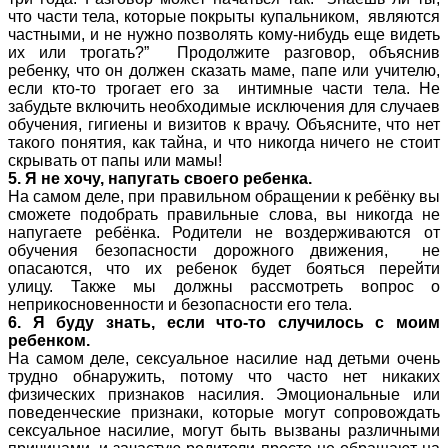
что части тела, которые покрыты купальником, являются
частными, и не нужно позволять кому-нибудь еще видеть
их или трогать?” Продолжите разговор, объяснив
ребенку, что он должен сказать маме, папе или учителю,
если кто-то трогает его за интимные части тела. Не
забудьте включить необходимые исключения для случаев
обучения, гигиены и визитов к врачу. Объясните, что нет
такого понятия, как тайна, и что никогда ничего не стоит
скрывать от папы или мамы!
5. Я не хочу, напугать своего ребенка.
На самом деле, при правильном обращении к ребёнку вы
сможете подобрать правильные слова, вы никогда не
напугаете ребёнка. Родители не воздерживаются от
обучения безопасности дорожного движения, не
опасаются, что их ребенок будет бояться перейти
улицу. Также мы должны рассмотреть вопрос о
неприкосновенности и безопасности его тела.
6. Я буду знать, если что-то случилось с моим
ребенком.
На самом деле, сексуальное насилие над детьми очень
трудно обнаружить, потому что часто нет никаких
физических признаков насилия. Эмоциональные или
поведенческие признаки, которые могут сопровождать
сексуальное насилие, могут быть вызваны различными