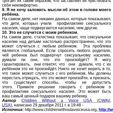
трогает их таким образом, что заставляет их чувствовать
себя некомфортно.
9. Я не хочу заложить мысли об этом в голове моего
ребёнка.
На самом деле, нет никаких данных, которые показывают,
что дети, которых учили профилактике сексуального
насилия, чаще подвергаются насилию, чем другие.
10. Это не случится с моим ребенком.
На самом деле, статистика показывает, что сексуальное
насилие над детьми настолько распространено, что это
может случиться с любым ребенком. Эта проблема
является глобальной. Если спросить любого родителя,
чей ребенок был подвергнут сексуальному насилию,
думали ли они, что это произойдёт? Я могу
гарантировать, они ответят, что они думали, что с их
ребёнком это не произойдёт. Никто не хочет верить в то,
что такое может случиться с его ребенком. Мы должны
перестать отрицать, что это может произойти, и признать,
что существуют способы, чтобы не допустить
этого. Примите решение говорить с ребенком о
профилактике сексуального насилия. Это может быть
ваш самый ценный подарок вашему ребенку.
Автор
Children Without a Voice USA (CWAV,
USA)
, написано 29 декабря 2011 г. в 19:48 ·
Источник:
http://www.childrenwithoutavoiceusa.org,
http://