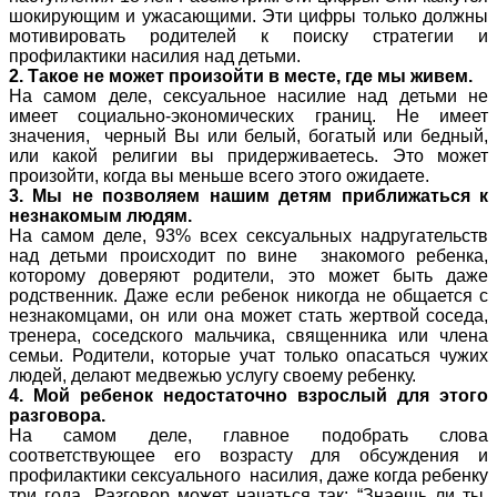
шокирующим и ужасающими. Эти цифры только должны
мотивировать родителей к поиску стратегии и
профилактики насилия над детьми.
2. Такое не может произойти в месте, где мы живем.
На самом деле, сексуальное насилие над детьми не
имеет социально-экономических границ. Не имеет
значения, черный Вы или белый, богатый или бедный,
или какой религии вы придерживаетесь. Это может
произойти, когда вы меньше всего этого ожидаете.
3. Мы не позволяем нашим детям приближаться к
незнакомым людям.
На самом деле, 93% всех сексуальных надругательств
над детьми происходит по вине знакомого ребенка,
которому доверяют родители, это может быть даже
родственник. Даже если ребенок никогда не общается с
незнакомцами, он или она может стать жертвой соседа,
тренера, соседского мальчика, священника или члена
семьи. Родители, которые учат только опасаться чужих
людей, делают медвежью услугу своему ребенку.
4. Мой ребенок недостаточно взрослый для этого
разговора.
На самом деле, главное подобрать слова
соответствующее его возрасту для обсуждения и
профилактики сексуального насилия, даже когда ребенку
три года. Разговор может начаться так: “Знаешь ли ты,