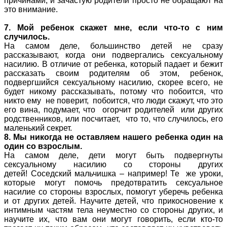
причинами, и зачастую родители просто не обращают на
это внимание.
7. Мой ребенок скажет мне, если что-то с ним
случилось.
На самом деле, большинство детей не сразу
рассказывают, когда они подвергались сексуальному
насилию. В отличие от ребенка, который падает и бежит
рассказать своим родителям об этом, ребенок,
подвергшийся сексуальному насилию, скорее всего, не
будет никому рассказывать, потому что побоится, что
никто ему не поверит, побоится, что люди скажут, что это
его вина, подумает, что огорчит родителей или других
родственников, или посчитает, что то, что случилось, его
маленький секрет.
8. Мы никогда не оставляем нашего ребенка один на
один со взрослым.
На самом деле, дети могут быть подвергнуты
сексуальному насилию со стороны других
детей! Соседский мальчишка – например! Те же уроки,
которые могут помочь предотвратить сексуальное
насилие со стороны взрослых, помогут уберечь ребенка
и от других детей. Научите детей, что прикосновение к
интимным частям тела неуместно со стороны других, и
научите их, что вам они могут говорить, если кто-то