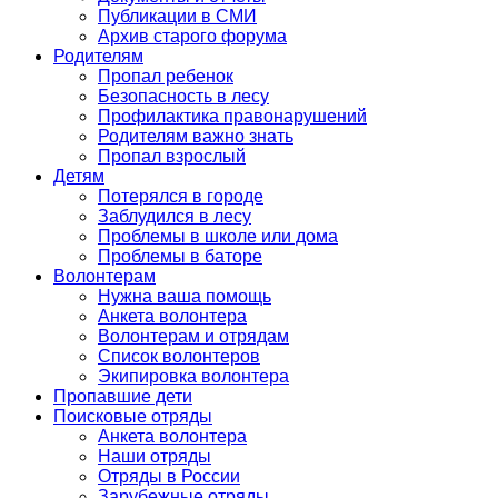
Публикации в СМИ
Архив старого форума
Родителям
Пропал ребенок
Безопасность в лесу
Профилактика правонарушений
Родителям важно знать
Пропал взрослый
Детям
Потерялся в городе
Заблудился в лесу
Проблемы в школе или дома
Проблемы в баторе
Волонтерам
Нужна ваша помощь
Анкета волонтера
Волонтерам и отрядам
Список волонтеров
Экипировка волонтера
Пропавшие дети
Поисковые отряды
Анкета волонтера
Наши отряды
Отряды в России
Зарубежные отряды