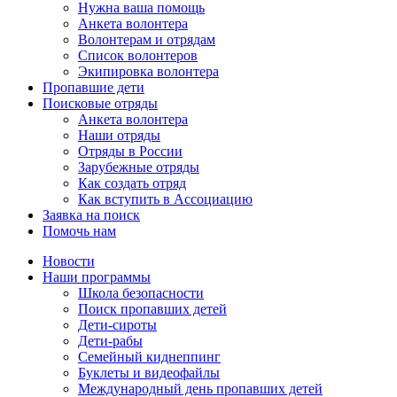
Нужна ваша помощь
Анкета волонтера
Волонтерам и отрядам
Список волонтеров
Экипировка волонтера
Пропавшие дети
Поисковые отряды
Анкета волонтера
Наши отряды
Отряды в России
Зарубежные отряды
Как создать отряд
Как вступить в Ассоциацию
Заявка на поиск
Помочь нам
Новости
Наши программы
Школа безопасности
Поиск пропавших детей
Дети-сироты
Дети-рабы
Семейный киднеппинг
Буклеты и видеофайлы
Международный день пропавших детей