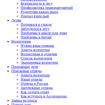
Безопасность в лесу
Профилактика правонарушений
Родителям важно знать
Пропал взрослый
Детям
Потерялся в городе
Заблудился в лесу
Проблемы в школе или дома
Проблемы в баторе
Волонтерам
Нужна ваша помощь
Анкета волонтера
Волонтерам и отрядам
Список волонтеров
Экипировка волонтера
Пропавшие дети
Поисковые отряды
Анкета волонтера
Наши отряды
Отряды в России
Зарубежные отряды
Как создать отряд
Как вступить в Ассоциацию
Заявка на поиск
Помочь нам