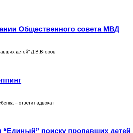
дании Общественного совета МВД
авших детей” Д.В.Второв
еппинг
ебенка – ответит адвокат
 “Единый” поиску пропавших детей