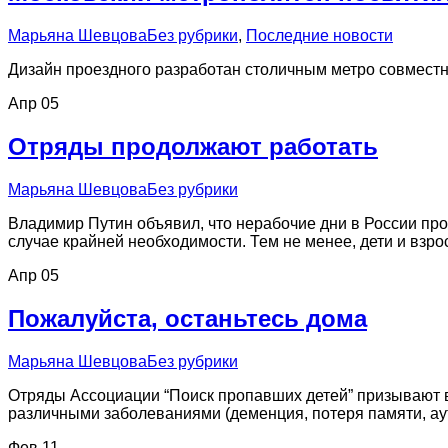
Марьяна Шевцова
Без рубрики
,
Последние новости
Дизайн проездного разработан столичным метро совместн
Апр
05
Отряды продолжают работать
Марьяна Шевцова
Без рубрики
Владимир Путин объявил, что нерабочие дни в России про
случае крайней необходимости. Тем не менее, дети и вз
Апр
05
Пожалуйста, останьтесь дома
Марьяна Шевцова
Без рубрики
Отряды Ассоциации “Поиск пропавших детей” призывают в
различными заболеваниями (деменция, потеря памяти, аути
Фев
11