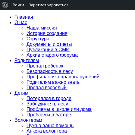
О
Войти
Зарегистрироваться
WordPress
Skip
Главная
to
О нас
content
Наша миссия
История создания
Структура
Документы и отчеты
Публикации в СМИ
Архив старого форума
Родителям
Пропал ребенок
Безопасность в лесу
Профилактика правонарушений
Родителям важно знать
Пропал взрослый
Детям
Потерялся в городе
Заблудился в лесу
Проблемы в школе или дома
Проблемы в баторе
Волонтерам
Нужна ваша помощь
Анкета волонтера