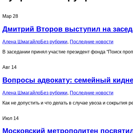
Мар
28
Дмитрий Второв выступил на засе
Алена Шмагайло
Без рубрики
,
Последние новости
В заседании принял участие президент фонда “Поиск проп
Авг
14
Вопросы адвокату: семейный кидн
Алена Шмагайло
Без рубрики
,
Последние новости
Как не допустить и что делать в случае увоза и сокрытия р
Июл
14
Московский метрополитен посвятил