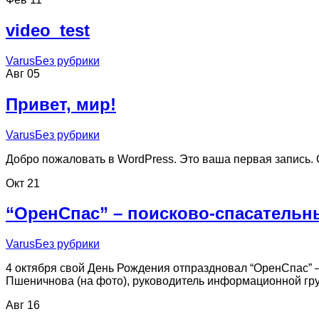
video_test
Varus
Без рубрики
Авг
05
Привет, мир!
Varus
Без рубрики
Добро пожаловать в WordPress. Это ваша первая запись. О
Окт
21
“ОренСпас” – поисково-спасательн
Varus
Без рубрики
4 октября свой День Рождения отпраздновал “ОренСпас” –
Пшеничнова (на фото), руководитель информационной груп
Авг
16