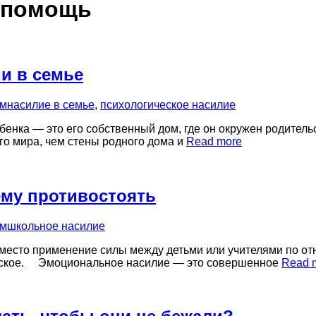
 помощь
и в семье
ям
насилие в семье
,
психологическое насилие
бенка — это его собственный дом, где он окружен родительс
го мира, чем стены родного дома и
Read more
 ему противостоять
ям
школьное насилие
 место применение силы между детьми или учителями по от
ческое. Эмоциональное насилие — это совершенное
Read 