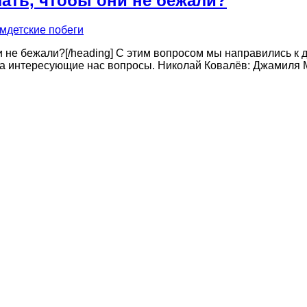
лать, чтобы они не бежали?
ям
детские побеги
ни не бежали?[/heading] С этим вопросом мы направились к 
а интересующие нас вопросы. Николай Ковалёв: Джамиля М