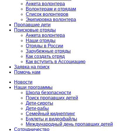
Анкета волонтера
Волонтерам и отрядам
Список волонтеров
Экипировка волонтера
Пропавшие дети
Поисковые отряды
Анкета волонтера
Наши отряды
Отряды в России
Зарубежные отряды
Как создать отряд
Как вступить в Ассоциацию
Заявка на поиск
Помочь нам
Новости
Наши программы
Школа безопасности
Поиск пропавших детей
Дети-сироты
Дети-рабы
Семейный киднеппинг
Буклеты и видеофайлы
Международный день пропавших детей
Сотрудничество