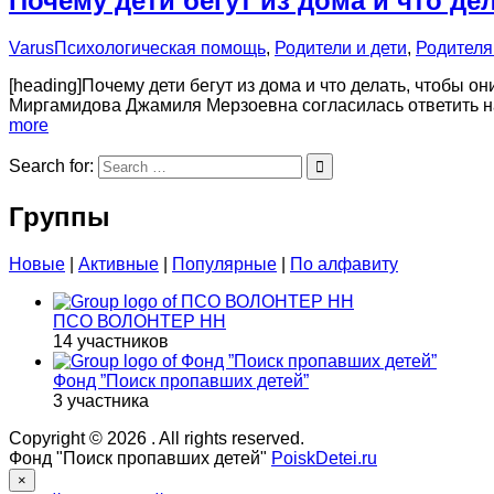
Почему дети бегут из дома и что де
Varus
Психологическая помощь
,
Родители и дети
,
Родител
[heading]Почему дети бегут из дома и что делать, чтобы о
Миргамидова Джамиля Мерзоевна согласилась ответить н
more
Search for:
Группы
Новые
|
Активные
|
Популярные
|
По алфавиту
ПСО ВОЛОНТЕР НН
14 участников
Фонд ”Поиск пропавших детей”
3 участника
Copyright © 2026
. All rights reserved.
Фонд "Поиск пропавших детей"
PoiskDetei.ru
×