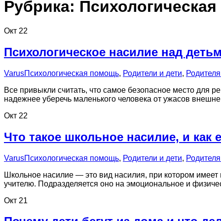
Рубрика:
Психологическая
Окт
22
Психологическое насилие над детьм
Varus
Психологическая помощь
,
Родители и дети
,
Родител
Все привыкли считать, что самое безопасное место для ре
надежнее уберечь маленького человека от ужасов внешне
Окт
22
Что такое школьное насилие, и как
Varus
Психологическая помощь
,
Родители и дети
,
Родител
Школьное насилие — это вид насилия, при котором имеет
учителю. Подразделяется оно на эмоциональное и физи
Окт
21