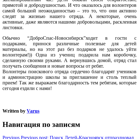
прямотой и добродушностью. И что оказалось для волонтеров
самой большой неожиданностью – это то, что они активно
следят за жизнью нашего отряда. А некоторые, очень
активные, даже являются нашими добровольцами, расклеивая
листовки.
Обычно “ДоброСпас-Новосибирск”ходит в гости с
подарками, принося различные полезные для детей
материалы, но на этот раз без подарков не удалось уйти
волонтерам!)) Одна из учениц подарила нам коробочку,
сделанную своими руками. А вернувшись домой, отряд стал
получать сообщения и новые вопросы от ребят.
Волонтеры поискового отряда сердечно благодарят учеников
и администрацию школы за приглашение и столь теплый
прием! Так же выражаем благодарность тем ребятам, которые
сегодня ездили с нами!
Written by
Varus
Навигация по записям
Previous
Previous post:
Поиск Детей-Красноярск отпраздновал