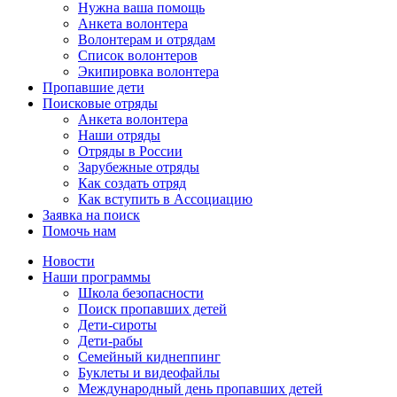
Нужна ваша помощь
Анкета волонтера
Волонтерам и отрядам
Список волонтеров
Экипировка волонтера
Пропавшие дети
Поисковые отряды
Анкета волонтера
Наши отряды
Отряды в России
Зарубежные отряды
Как создать отряд
Как вступить в Ассоциацию
Заявка на поиск
Помочь нам
Новости
Наши программы
Школа безопасности
Поиск пропавших детей
Дети-сироты
Дети-рабы
Семейный киднеппинг
Буклеты и видеофайлы
Международный день пропавших детей