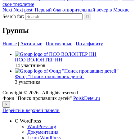
свое трехлетие
Next
Next post:
Первый благотворительный вечер в Москве
Search for:
Группы
Новые
|
Активные
|
Популярные
|
По алфавиту
ПСО ВОЛОНТЕР НН
14 участников
Фонд ”Поиск пропавших детей”
3 участника
Copyright © 2026
. All rights reserved.
Фонд "Поиск пропавших детей"
PoiskDetei.ru
×
Перейти к верхней панели
О WordPress
WordPress.org
Документация
Learn WordPress