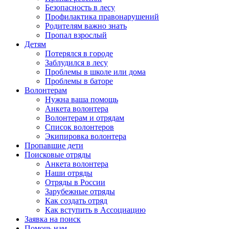
Безопасность в лесу
Профилактика правонарушений
Родителям важно знать
Пропал взрослый
Детям
Потерялся в городе
Заблудился в лесу
Проблемы в школе или дома
Проблемы в баторе
Волонтерам
Нужна ваша помощь
Анкета волонтера
Волонтерам и отрядам
Список волонтеров
Экипировка волонтера
Пропавшие дети
Поисковые отряды
Анкета волонтера
Наши отряды
Отряды в России
Зарубежные отряды
Как создать отряд
Как вступить в Ассоциацию
Заявка на поиск
Помочь нам