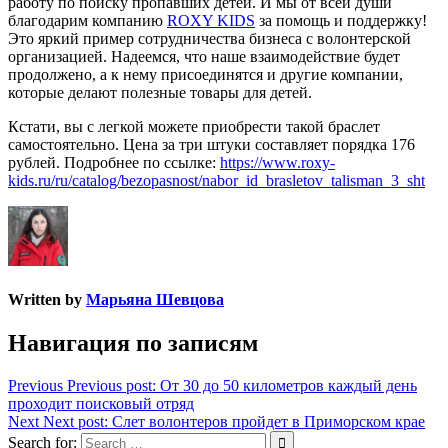
работу по поиску пропавших детей. И мы от всей души
благодарим компанию
ROXY KIDS
за помощь и поддержку!
Это яркий пример сотрудничества бизнеса с волонтерской
организацией. Надеемся, что наше взаимодействие будет
продолжено, а к нему присоединятся и другие компании,
которые делают полезные товары для детей.
Кстати, вы с легкой можете приобрести такой браслет
самостоятельно. Цена за три штуки составляет порядка 176
рублей. Подробнее по ссылке:
https://www.roxy-
kids.ru/ru/catalog/bezopasnost/nabor_id_brasletov_talisman_3_sht
Written by
Марьяна Шевцова
Навигация по записям
Previous
Previous post:
От 30 до 50 километров каждый день
проходит поисковый отряд
Next
Next post:
Слет волонтеров пройдет в Приморском крае
Search for: