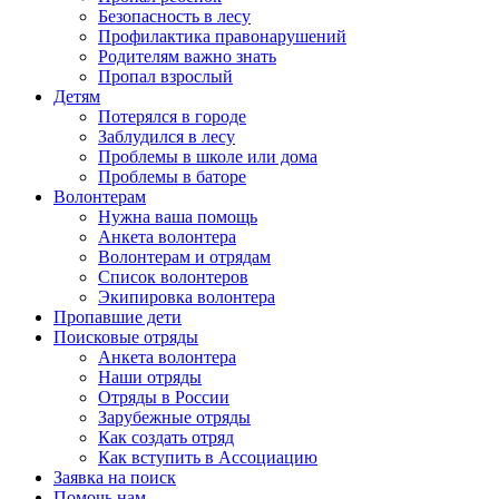
Безопасность в лесу
Профилактика правонарушений
Родителям важно знать
Пропал взрослый
Детям
Потерялся в городе
Заблудился в лесу
Проблемы в школе или дома
Проблемы в баторе
Волонтерам
Нужна ваша помощь
Анкета волонтера
Волонтерам и отрядам
Список волонтеров
Экипировка волонтера
Пропавшие дети
Поисковые отряды
Анкета волонтера
Наши отряды
Отряды в России
Зарубежные отряды
Как создать отряд
Как вступить в Ассоциацию
Заявка на поиск
Помочь нам