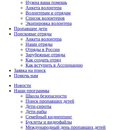
Нужна ваша помощь
Анкета волонтера
Волонтерам и отрядам
Список волонтеров
Экипировка волонтера
Пропавшие дети
Поисковые отряды
Анкета волонтера
Наши отряды
Отряды в России
Зарубежные отряды
Как создать отряд
Как вступить в Ассоциацию
Заявка на поиск
Помочь нам
Новости
Наши программы
Школа безопасности
Поиск пропавших детей
Дети-сироты
Дети-рабы
Семейный киднеппинг
Буклеты и видеофайлы
Международный день пропавших детей