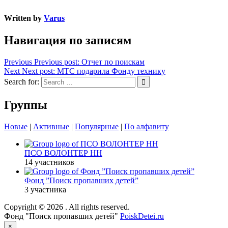
Written by
Varus
Навигация по записям
Previous
Previous post:
Отчет по поискам
Next
Next post:
МТС подарила Фонду технику
Search for:
Группы
Новые
|
Активные
|
Популярные
|
По алфавиту
ПСО ВОЛОНТЕР НН
14 участников
Фонд ”Поиск пропавших детей”
3 участника
Copyright © 2026
. All rights reserved.
Фонд "Поиск пропавших детей"
PoiskDetei.ru
×